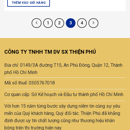
197.000 ₫.
là:
THÊM VÀO GIỎ HÀNG
129.000 ₫.
Sản
phẩm
này
1
2
3
4
có
nhiều
biến
thể.
CÔNG TY TNHH TM DV SX THIỆN PHÚ
Các
tùy
chọn
Địa chỉ: 0149/3A đường T15, An Phú Đông, Quận 12, Thành
có
phố Hồ Chí Minh
thể
Mã số thuế: 0305767018
được
chọn
Cơ quan cấp: Sở Kế hoạch và Đầu tư thành phố Hồ Chí Minh
trên
trang
Với hơn 15 năm từng bước xây dựng niềm tin cùng sự yêu
sản
mến của Quý khách hàng, Quý đối tác. Thiện Phú đã khẳng
phẩm
định được uy tín chất lượng cũng như thương hiệu khăn
bông trên thị trường hiện nay.