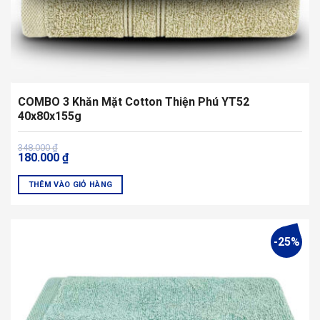
COMBO 3 Khăn Mặt Cotton Thiện Phú YT52
40x80x155g
Giá
Giá
348.000
₫
180.000
₫
gốc
hiện
là:
tại
348.000 ₫.
là:
THÊM VÀO GIỎ HÀNG
180.000 ₫.
-25%