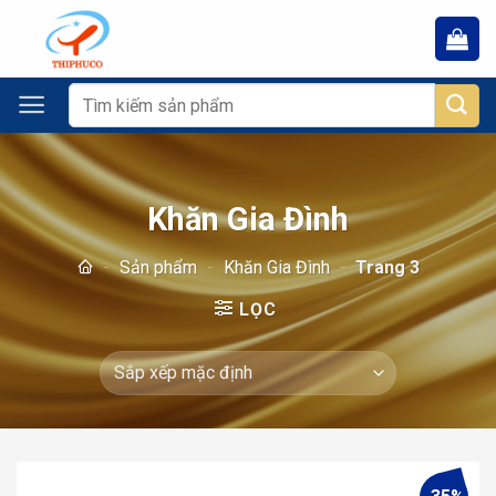
Chuyển
đến
nội
dung
Tìm
kiếm:
Khăn Gia Đình
-
Sản phẩm
-
Khăn Gia Đình
-
Trang 3
LỌC