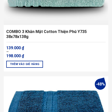
COMBO 3 Khăn Mặt Cotton Thiện Phú Y735
38x78x138g
Khoảng
139.000
₫
giá:
–
từ
198.000
₫
139.000 ₫
đến
THÊM VÀO GIỎ HÀNG
198.000 ₫
Sản
phẩm
này
-48%
có
nhiều
biến
thể.
Các
tùy