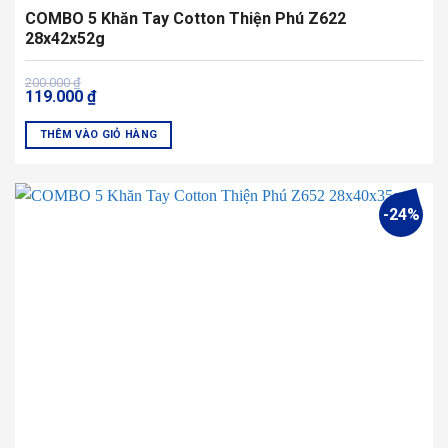
COMBO 5 Khăn Tay Cotton Thiện Phú Z622
28x42x52g
Giá
Giá
200.000
₫
119.000
₫
gốc
hiện
là:
tại
200.000 ₫.
là:
THÊM VÀO GIỎ HÀNG
119.000 ₫.
Sản
phẩm
này
-24%
có
nhiều
biến
thể.
Các
tùy
chọn
có
thể
được
chọn