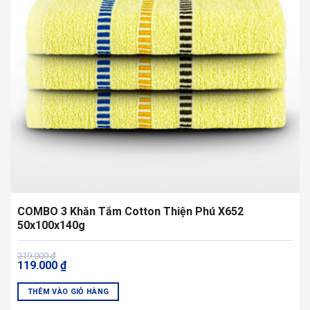
tùy
chọn
có
thể
được
chọn
trên
trang
sản
phẩm
COMBO 3 Khăn Tắm Cotton Thiện Phú X652
50x100x140g
Giá
Giá
219.000
₫
119.000
₫
gốc
hiện
là:
tại
219.000 ₫.
là:
THÊM VÀO GIỎ HÀNG
119.000 ₫.
Sản