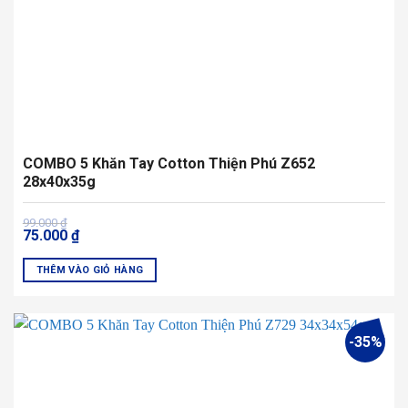
trên
trang
sản
phẩm
COMBO 5 Khăn Tay Cotton Thiện Phú Z652
28x40x35g
Giá
Giá
99.000
₫
75.000
₫
gốc
hiện
là:
tại
99.000 ₫.
là:
THÊM VÀO GIỎ HÀNG
75.000 ₫.
Sản
phẩm
này
-35%
có
nhiều
biến
thể.