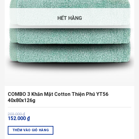
HẾT HÀNG
COMBO 3 Khăn Mặt Cotton Thiện Phú YT56
40x80x126g
Giá
Giá
203.000
₫
152.000
₫
gốc
hiện
là:
tại
203.000 ₫.
là:
THÊM VÀO GIỎ HÀNG
152.000 ₫.