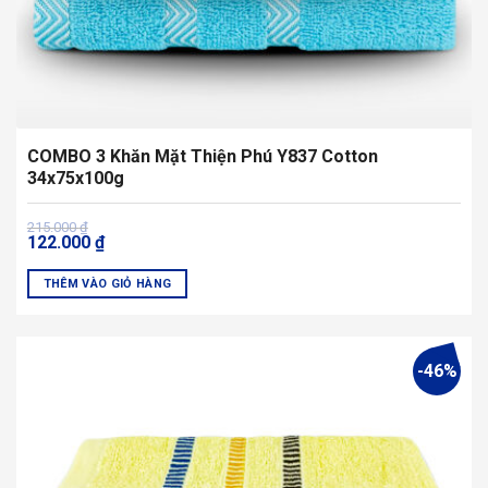
COMBO 3 Khăn Mặt Thiện Phú Y837 Cotton
34x75x100g
Giá
Giá
215.000
₫
122.000
₫
gốc
hiện
là:
tại
215.000 ₫.
là:
THÊM VÀO GIỎ HÀNG
122.000 ₫.
Sản
phẩm
này
-46%
có
nhiều
biến
thể.
Các