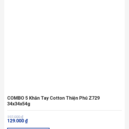
Các
tùy
chọn
có
thể
được
chọn
trên
trang
sản
phẩm
COMBO 5 Khăn Tay Cotton Thiện Phú Z729
34x34x54g
Giá
Giá
197.000
₫
129.000
₫
gốc
hiện
là:
tại