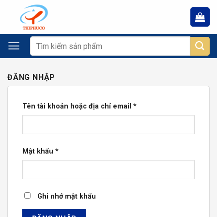
Chuyển
đến
nội
dung
Tìm
kiếm:
ĐĂNG NHẬP
Tên tài khoản hoặc địa chỉ email
*
Mật khẩu
*
Ghi nhớ mật khẩu