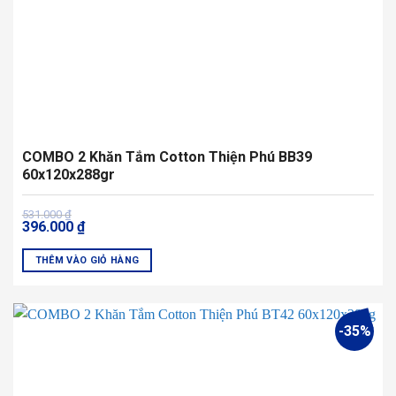
trên
trang
sản
phẩm
COMBO 2 Khăn Tắm Cotton Thiện Phú BB39
60x120x288gr
Giá
Giá
531.000
₫
396.000
₫
gốc
hiện
là:
tại
531.000 ₫.
là:
THÊM VÀO GIỎ HÀNG
396.000 ₫.
Sản
phẩm
này
-35%
có
nhiều
biến
thể.