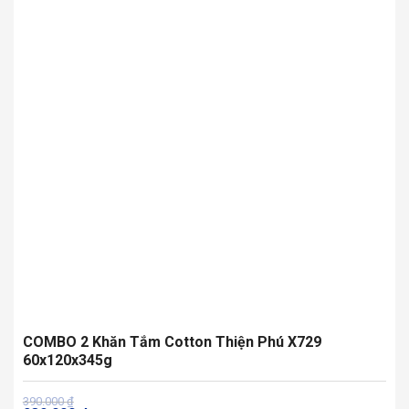
COMBO 2 Khăn Tắm Cotton Thiện Phú X729
60x120x345g
Giá
Giá
390.000
₫