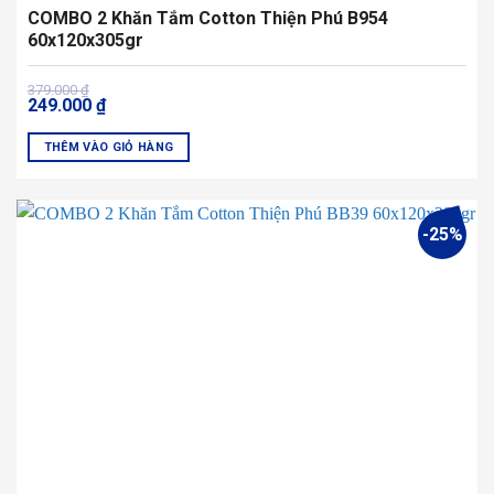
COMBO 2 Khăn Tắm Cotton Thiện Phú B954
60x120x305gr
Giá
Giá
379.000
₫
249.000
₫
gốc
hiện
là:
tại
379.000 ₫.
là:
THÊM VÀO GIỎ HÀNG
249.000 ₫.
Sản
phẩm
này
-25%
có
nhiều
biến
thể.
Các
tùy
chọn
có
thể
được
chọn