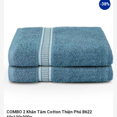
này
-38%
có
nhiều
biến
thể.
Các
tùy
chọn
có
thể
được
chọn
trên
trang
sản
phẩm
COMBO 2 Khăn Tắm Cotton Thiện Phú B622