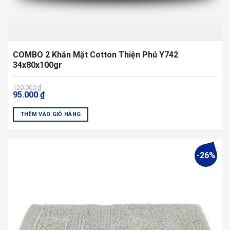
COMBO 2 Khăn Mặt Cotton Thiện Phú Y742
34x80x100gr
Giá
Giá
120.000
₫
95.000
₫
gốc
hiện
là:
tại
120.000 ₫.
là:
THÊM VÀO GIỎ HÀNG
95.000 ₫.
Sản
phẩm
này
-26%
có
nhiều
biến
thể.
Các
tùy
chọn