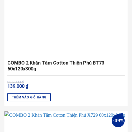
chọn
trên
trang
sản
phẩm
COMBO 2 Khăn Tắm Cotton Thiện Phú BT73
60x120x300g
Giá
Giá
236.000
₫
139.000
₫
gốc
hiện
là:
tại
236.000 ₫.
là:
THÊM VÀO GIỎ HÀNG
139.000 ₫.
-39%