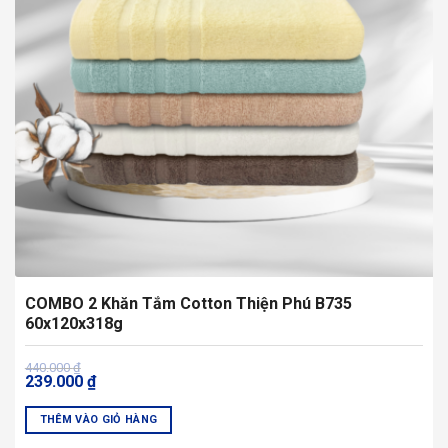
tùy
chọn
có
thể
được
chọn
trên
trang
sản
phẩm
COMBO 2 Khăn Tắm Cotton Thiện Phú B735
60x120x318g
Giá
Giá
440.000
₫
239.000
₫
gốc
hiện
là:
tại
440.000 ₫.
là:
THÊM VÀO GIỎ HÀNG
239.000 ₫.
Sản