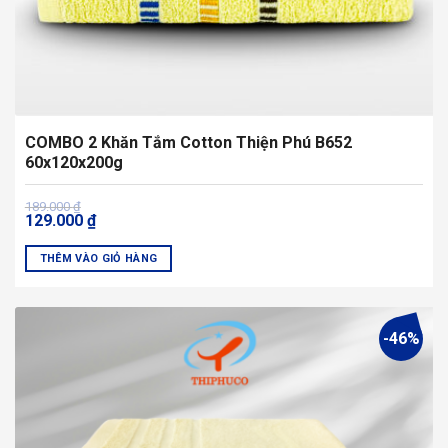
sản
phẩm
COMBO 2 Khăn Tắm Cotton Thiện Phú B652
60x120x200g
Giá
Giá
189.000
₫
129.000
₫
gốc
hiện
là:
tại
189.000 ₫.
là:
THÊM VÀO GIỎ HÀNG
129.000 ₫.
Sản
phẩm
này
-46%
có
nhiều
biến
thể.
Các