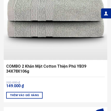
có
thể
được
chọn
trên
trang
sản
phẩm
COMBO 2 Khăn Mặt Cotton Thiện Phú YB39
34X78X106g
Giá
Giá
202.000
₫
149.000
₫
gốc
hiện
là:
tại
202.000 ₫.
là:
THÊM VÀO GIỎ HÀNG
149.000 ₫.
Sản
phẩm