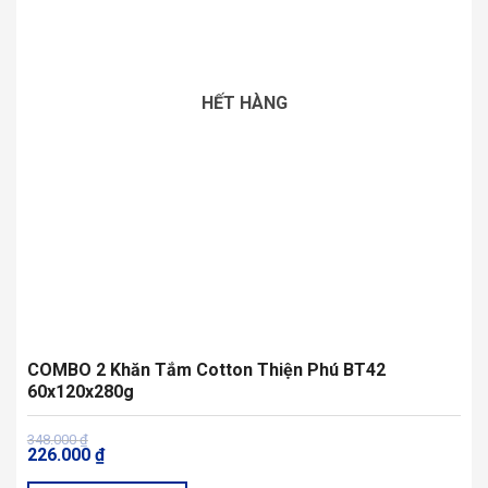
Các
tùy
chọn
có
HẾT HÀNG
thể
được
chọn
trên
trang
sản
phẩm
COMBO 2 Khăn Tắm Cotton Thiện Phú BT42
60x120x280g
Giá
Giá
348.000
₫
226.000
₫
gốc
hiện
là:
tại