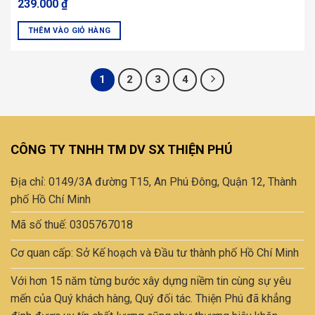
239.000
₫
gốc
hiện
là:
tại
390.000 ₫.
là:
THÊM VÀO GIỎ HÀNG
239.000 ₫.
Sản
phẩm
này
1
2
3
4
có
nhiều
biến
thể.
CÔNG TY TNHH TM DV SX THIỆN PHÚ
Các
tùy
chọn
Địa chỉ: 0149/3A đường T15, An Phú Đông, Quận 12, Thành
có
phố Hồ Chí Minh
thể
Mã số thuế: 0305767018
được
chọn
Cơ quan cấp: Sở Kế hoạch và Đầu tư thành phố Hồ Chí Minh
trên
trang
Với hơn 15 năm từng bước xây dựng niềm tin cùng sự yêu
sản
mến của Quý khách hàng, Quý đối tác. Thiện Phú đã khẳng
phẩm