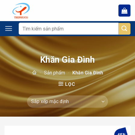
Chuyển
đến
nội
dung
Tìm
kiếm:
Khăn Gia Đình
-
Sản phẩm
-
Khăn Gia Đình
LỌC