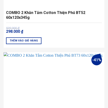
COMBO 2 Khăn Tắm Cotton Thiện Phú BT52
60x120x345g
Giá
Giá
509.000
₫
298.000
₫
gốc
hiện
là:
tại
509.000 ₫.
là:
THÊM VÀO GIỎ HÀNG
298.000 ₫.
Sản
phẩm
này
-41%
có
nhiều
biến
thể.
Các
tùy
chọn
có
thể
được