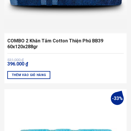
sản
phẩm
COMBO 2 Khăn Tắm Cotton Thiện Phú BB39
60x120x288gr
Giá
Giá
531.000
₫
396.000
₫
gốc
hiện
là:
tại
531.000 ₫.
là:
THÊM VÀO GIỎ HÀNG
396.000 ₫.
Sản
phẩm
này
-33%
có
nhiều
biến
thể.
Các
tùy