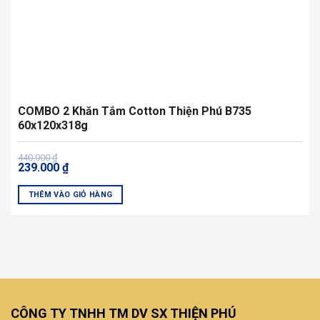
trang
sản
phẩm
COMBO 2 Khăn Tắm Cotton Thiện Phú B735
60x120x318g
Giá
Giá
440.000
₫
239.000
₫
gốc
hiện
là:
tại
440.000 ₫.
là:
THÊM VÀO GIỎ HÀNG
239.000 ₫.
Sản
phẩm
này
có
nhiều
biến
thể.
CÔNG TY TNHH TM DV SX THIỆN PHÚ
Các