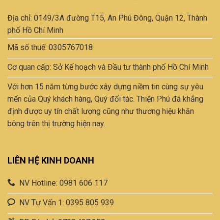
tùy
Địa chỉ: 0149/3A đường T15, An Phú Đông, Quận 12, Thành
chọn
có
phố Hồ Chí Minh
thể
Mã số thuế: 0305767018
được
chọn
Cơ quan cấp: Sở Kế hoạch và Đầu tư thành phố Hồ Chí Minh
trên
trang
Với hơn 15 năm từng bước xây dựng niềm tin cùng sự yêu
sản
mến của Quý khách hàng, Quý đối tác. Thiện Phú đã khẳng
phẩm
định được uy tín chất lượng cũng như thương hiệu khăn
bông trên thị trường hiện nay.
LIÊN HỆ KINH DOANH
NV Hotline: 0981 606 117
NV Tư Vấn 1: 0395 805 939