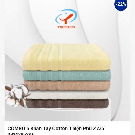
-22%
có
nhiều
biến
thể.
Các
tùy
chọn
có
thể
được
chọn
trên
trang
sản
phẩm
COMBO 5 Khăn Tay Cotton Thiện Phú Z735
28x42x52gr