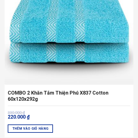
chọn
có
thể
được
chọn
trên
trang
sản
phẩm
COMBO 2 Khăn Tắm Thiện Phú X837 Cotton
60x120x292g
Giá
Giá
330.000
₫
220.000
₫
gốc
hiện
là:
tại
330.000 ₫.
là:
THÊM VÀO GIỎ HÀNG
220.000 ₫.