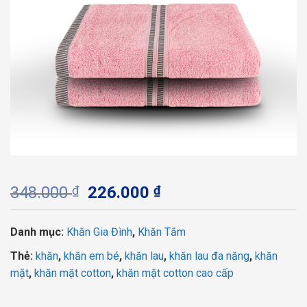
Giá
Giá
348.000
₫
226.000
₫
gốc
hiện
là:
tại
Danh mục:
Khăn Gia Đình
,
Khăn Tắm
348.000 ₫.
là:
226.000 ₫.
Thẻ:
khăn
,
khăn em bé
,
khăn lau
,
khăn lau đa năng
,
khăn
mặt
,
khăn mặt cotton
,
khăn mặt cotton cao cấp