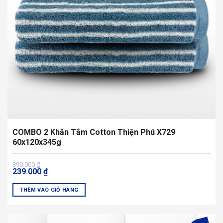
COMBO 2 Khăn Tắm Cotton Thiện Phú X729
60x120x345g
Giá
Giá
390.000
₫
239.000
₫
gốc
hiện
là:
tại
390.000 ₫.
là:
THÊM VÀO GIỎ HÀNG
239.000 ₫.
Sản
phẩm
này