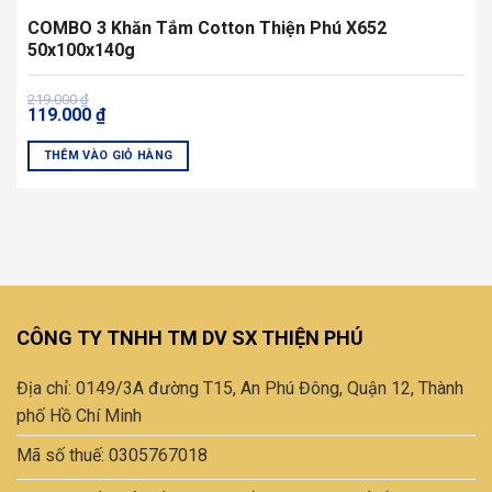
COMBO 3 Khăn Tắm Cotton Thiện Phú X652
50x100x140g
Giá
Giá
219.000
₫
119.000
₫
gốc
hiện
là:
tại
219.000 ₫.
là:
THÊM VÀO GIỎ HÀNG
119.000 ₫.
Sản
phẩm
này
có
nhiều
biến
thể.
CÔNG TY TNHH TM DV SX THIỆN PHÚ
Các
tùy
Địa chỉ: 0149/3A đường T15, An Phú Đông, Quận 12, Thành
chọn
có
phố Hồ Chí Minh
thể
Mã số thuế: 0305767018
được
chọn