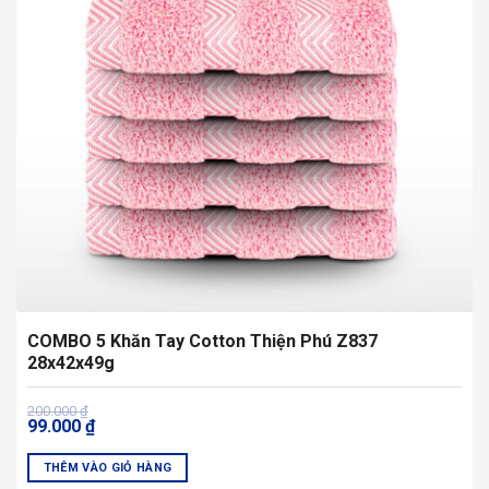
COMBO 5 Khăn Tay Cotton Thiện Phú Z837
28x42x49g
Giá
Giá
200.000
₫
99.000
₫
gốc
hiện
là:
tại
200.000 ₫.
là:
THÊM VÀO GIỎ HÀNG
99.000 ₫.