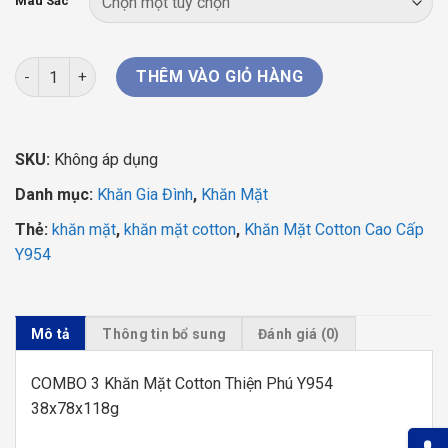
249.000 ₫.
là:
Màu Sắc
129.000 ₫.
COMBO 3 Khăn Mặt Cotton Thiện Phú Y954 38x78x118g số lượ
THÊM VÀO GIỎ HÀNG
SKU:
Không áp dụng
Danh mục:
Khăn Gia Đình
,
Khăn Mặt
Thẻ:
khăn mặt
,
khăn mặt cotton
,
Khăn Mặt Cotton Cao Cấp
Y954
Mô tả
Thông tin bổ sung
Đánh giá (0)
COMBO 3 Khăn Mặt Cotton Thiện Phú Y954
38x78x118g