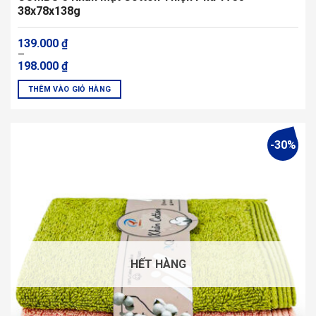
38x78x138g
Khoảng
139.000
₫
giá:
–
từ
198.000
₫
139.000 ₫
đến
THÊM VÀO GIỎ HÀNG
198.000 ₫
Sản
phẩm
này
-30%
có
nhiều
biến
thể.
Các
tùy
chọn
có
HẾT HÀNG
thể
được
chọn
trên