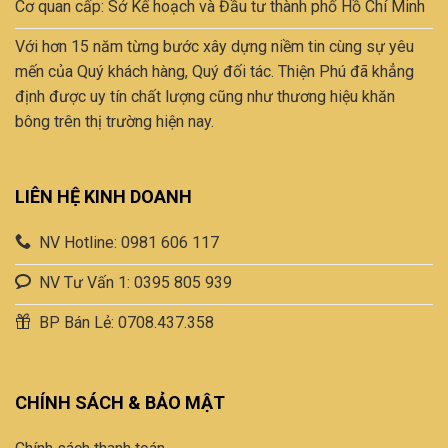
Cơ quan cấp: Sở Kế hoạch và Đầu tư thành phố Hồ Chí Minh
trên
trang
Với hơn 15 năm từng bước xây dựng niềm tin cùng sự yêu
sản
mến của Quý khách hàng, Quý đối tác. Thiện Phú đã khẳng
phẩm
định được uy tín chất lượng cũng như thương hiệu khăn
bông trên thị trường hiện nay.
LIÊN HỆ KINH DOANH
NV Hotline: 0981 606 117
NV Tư Vấn 1: 0395 805 939
BP Bán Lẻ: 0708.437.358
CHÍNH SÁCH & BẢO MẬT