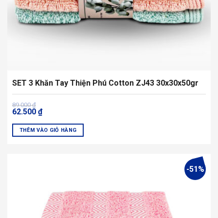
trang
sản
phẩm
SET 3 Khăn Tay Thiện Phú Cotton ZJ43 30x30x50gr
Giá
Giá
89.000
₫
62.500
₫
gốc
hiện
là:
tại
89.000 ₫.
là:
THÊM VÀO GIỎ HÀNG
62.500 ₫.
-51%