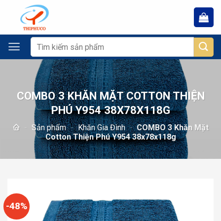
Chuyển
đến
nội
dung
Tìm
kiếm:
COMBO 3 KHĂN MẶT COTTON THIỆN
PHÚ Y954 38X78X118G
-
Sản phẩm
-
Khăn Gia Đình
-
COMBO 3 Khăn Mặt
Cotton Thiện Phú Y954 38x78x118g
-48%