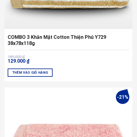
COMBO 3 Khăn Mặt Cotton Thiện Phú Y729
38x78x118g
Giá
Giá
189.000
₫
129.000
₫
gốc
hiện
là:
tại
189.000 ₫.
là:
THÊM VÀO GIỎ HÀNG
129.000 ₫.
Sản
phẩm
này
-21%
có
nhiều
biến
thể.
Các
tùy