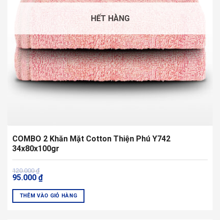
chọn
có
HẾT HÀNG
thể
được
chọn
trên
trang
sản
phẩm
COMBO 2 Khăn Mặt Cotton Thiện Phú Y742
34x80x100gr
Giá
Giá
120.000
₫
95.000
₫
gốc
hiện
là:
tại
120.000 ₫.
là:
THÊM VÀO GIỎ HÀNG
95.000 ₫.
Sản
phẩm