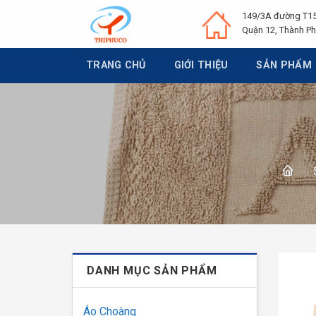
Chuyển
149/3A đường T15
đến
Quận 12, Thành Ph
nội
dung
TRANG CHỦ
GIỚI THIỆU
SẢN PHẨM
-
DANH MỤC SẢN PHẨM
Áo Choàng