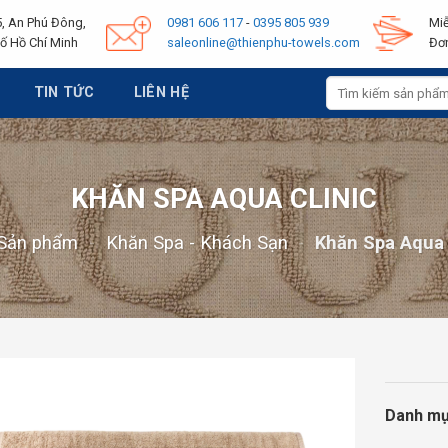
, An Phú Đông,
0981 606 117
-
0395 805 939
Miễ
ố Hồ Chí Minh
saleonline@thienphu-towels.com
Đơn
Tìm
TIN TỨC
LIÊN HỆ
kiếm:
KHĂN SPA AQUA CLINIC
Sản phẩm
-
Khăn Spa - Khách Sạn
-
Khăn Spa Aqua 
Danh m