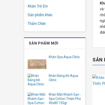
Kh
Khăn Trẻ Em
và 
Sản phẩm khác
chấ
ngà
Thảm Chân
nhâ
đến
SẢN PHẨM MỚI
Khăn Spa Aqua Clinic
SẢN 
Khăn Băng Đô Aqua
Clinic
Khăn Mặt Khách Sạn -
Spa Cotton Thiện Phú
40x80 150gr