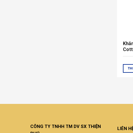
Khăn
Cott
TH
CÔNG TY TNHH TM DV SX THIỆN
LIÊN H