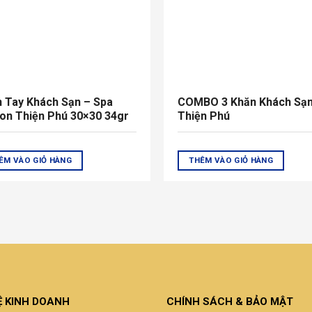
 Tay Khách Sạn – Spa
COMBO 3 Khăn Khách Sạ
on Thiện Phú 30×30 34gr
Thiện Phú
ÊM VÀO GIỎ HÀNG
THÊM VÀO GIỎ HÀNG
Ệ KINH DOANH
CHÍNH SÁCH & BẢO MẬT