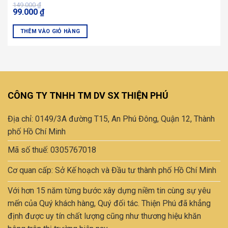
Giá
Giá
149.000
₫
99.000
₫
gốc
hiện
là:
tại
149.000 ₫.
là:
THÊM VÀO GIỎ HÀNG
99.000 ₫.
CÔNG TY TNHH TM DV SX THIỆN PHÚ
Địa chỉ: 0149/3A đường T15, An Phú Đông, Quận 12, Thành
phố Hồ Chí Minh
Mã số thuế: 0305767018
Cơ quan cấp: Sở Kế hoạch và Đầu tư thành phố Hồ Chí Minh
Với hơn 15 năm từng bước xây dựng niềm tin cùng sự yêu
mến của Quý khách hàng, Quý đối tác. Thiện Phú đã khẳng
định được uy tín chất lượng cũng như thương hiệu khăn