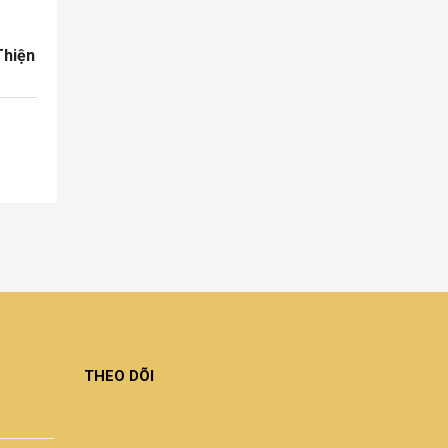
Thiện
THEO DÕI