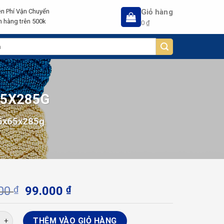
Giỏ hàng
n Phí Vận Chuyển
 hàng trên 500k
0
₫
65X285G
45x65x285g
Giá
Giá
000
₫
99.000
₫
gốc
hiện
là:
tại
 Chân ZicZac Thiện Phú 45x65x285g số lượng
THÊM VÀO GIỎ HÀNG