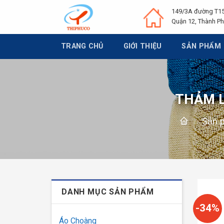
Chuyển
149/3A đường T15
đến
Quận 12, Thành Ph
nội
dung
TRANG CHỦ
GIỚI THIỆU
SẢN PHẨM
THẢM L
-
Sản 
DANH MỤC SẢN PHẨM
-34%
Áo Choàng