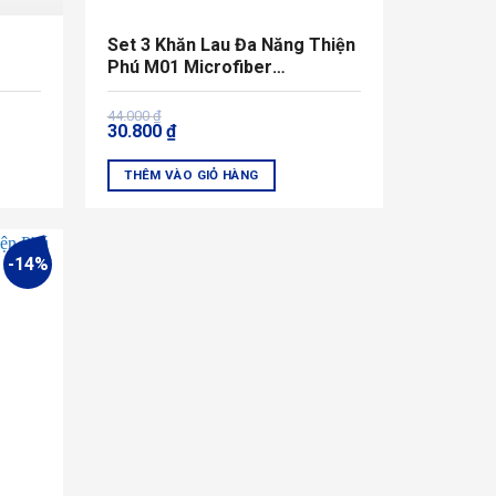
Set 3 Khăn Lau Đa Năng Thiện
Phú M01 Microfiber
30x30X22g
Giá
Giá
44.000
₫
30.800
₫
gốc
hiện
là:
tại
44.000 ₫.
là:
THÊM VÀO GIỎ HÀNG
30.800 ₫.
-14%