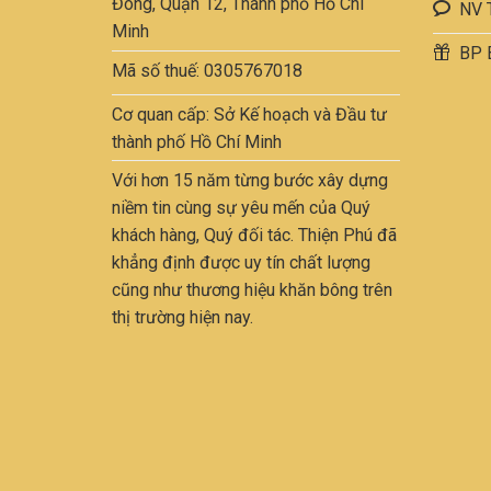
Đông, Quận 12, Thành phố Hồ Chí
thể
NV 
được
Minh
BP 
chọn
Mã số thuế: 0305767018
trên
trang
Cơ quan cấp: Sở Kế hoạch và Đầu tư
sản
thành phố Hồ Chí Minh
phẩ
Với hơn 15 năm từng bước xây dựng
niềm tin cùng sự yêu mến của Quý
khách hàng, Quý đối tác. Thiện Phú đã
khẳng định được uy tín chất lượng
cũng như thương hiệu khăn bông trên
thị trường hiện nay.