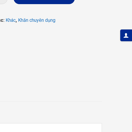
149.000 ₫.
là:
99.000 ₫.
ục:
Khác
,
Khăn chuyên dụng