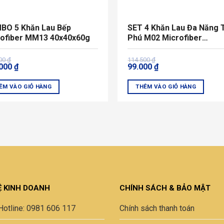
BO 5 Khăn Lau Bếp
SET 4 Khăn Lau Đa Năng 
rofiber MM13 40x40x60g
Phú M02 Microfiber
40x40x60g
Giá
Giá
000
₫
114.500
₫
.000
₫
99.000
₫
gốc
hiện
là:
tại
000 ₫.
114.500 ₫.
là:
ÊM VÀO GIỎ HÀNG
THÊM VÀO GIỎ HÀNG
000 ₫.
99.000 ₫.
m
u
Ệ KINH DOANH
CHÍNH SÁCH & BẢO MẬT
Hotline: 0981 606 117
Chính sách thanh toán