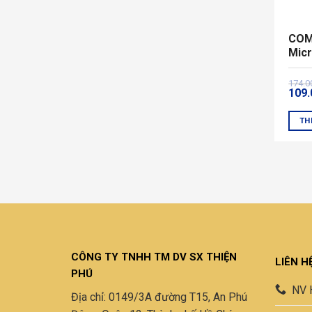
COM
Mic
Giá
Giá
174.
109
gốc
hiện
là:
tại
174.
là:
TH
109.
Sản
phẩ
này
có
nhiề
biến
thể.
Các
CÔNG TY TNHH TM DV SX THIỆN
LIÊN H
tùy
PHÚ
chọn
NV 
Địa chỉ: 0149/3A đường T15, An Phú
có