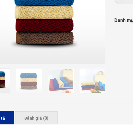
Danh m
 tả
Đánh giá (0)