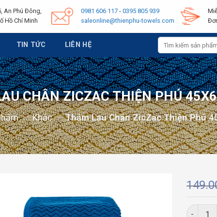
, An Phú Đông,
0981 606 117
-
0395 805 939
Miễ
ố Hồ Chí Minh
saleonline@thienphu-towels.com
Đơn
Tìm
TIN TỨC
LIÊN HỆ
kiếm:
AU CHÂN ZICZAC THIỆN PHÚ 45X
phẩm
-
Khác
-
Thảm Lau Chân ZicZac Thiện Phú 
149.
Thảm Lau