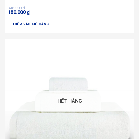
Giá
Giá
348.000
₫
180.000
₫
gốc
hiện
là:
tại
348.000 ₫.
là:
THÊM VÀO GIỎ HÀNG
180.000 ₫.
Sản
phẩm
này
có
nhiều
biến
thể.
Các
tùy
chọn
có
HẾT HÀNG
thể
được
chọn
trên
trang
sản