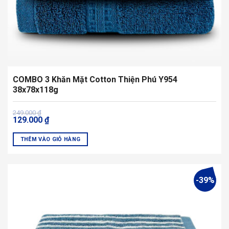
trang
sản
phẩm
COMBO 3 Khăn Mặt Cotton Thiện Phú Y954
38x78x118g
Giá
Giá
249.000
₫
129.000
₫
gốc
hiện
là:
tại
249.000 ₫.
là:
THÊM VÀO GIỎ HÀNG
129.000 ₫.
Sản
phẩm
này
-39%
có
nhiều
biến
thể.
Các