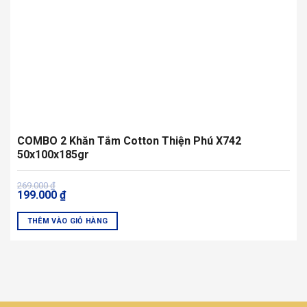
chọn
trên
trang
sản
phẩm
COMBO 2 Khăn Tắm Cotton Thiện Phú X742
50x100x185gr
Giá
Giá
269.000
₫
199.000
₫
gốc
hiện
là:
tại
269.000 ₫.
là:
THÊM VÀO GIỎ HÀNG
199.000 ₫.
Sản
phẩm
này
có
nhiều