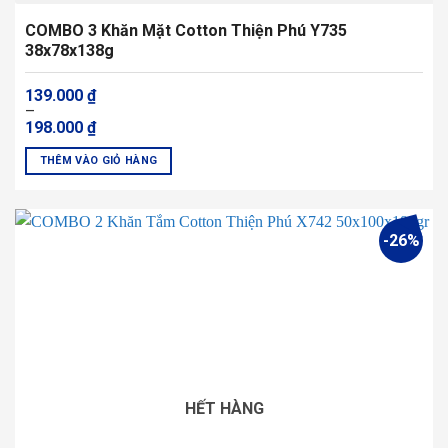
COMBO 3 Khăn Mặt Cotton Thiện Phú Y735
38x78x138g
Khoảng
139.000
₫
giá:
–
từ
198.000
₫
139.000 ₫
đến
THÊM VÀO GIỎ HÀNG
198.000 ₫
Sản
phẩm
này
-26%
có
nhiều
biến
thể.
Các
tùy
chọn
có
HẾT HÀNG
thể
được