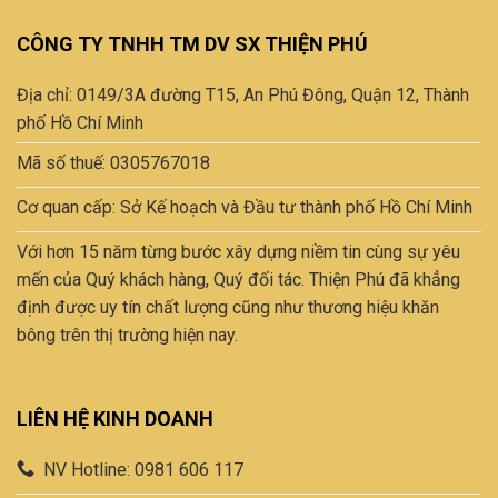
biến
thể.
CÔNG TY TNHH TM DV SX THIỆN PHÚ
Các
tùy
Địa chỉ: 0149/3A đường T15, An Phú Đông, Quận 12, Thành
chọn
có
phố Hồ Chí Minh
thể
Mã số thuế: 0305767018
được
chọn
Cơ quan cấp: Sở Kế hoạch và Đầu tư thành phố Hồ Chí Minh
trên
trang
Với hơn 15 năm từng bước xây dựng niềm tin cùng sự yêu
sản
mến của Quý khách hàng, Quý đối tác. Thiện Phú đã khẳng
phẩm
định được uy tín chất lượng cũng như thương hiệu khăn
bông trên thị trường hiện nay.
LIÊN HỆ KINH DOANH
NV Hotline: 0981 606 117