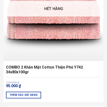
HẾT HÀNG
COMBO 2 Khăn Mặt Cotton Thiện Phú Y742
34x80x100gr
Giá
Giá
120.000
₫
95.000
₫
gốc
hiện
là:
tại
120.000 ₫.
là:
THÊM VÀO GIỎ HÀNG
95.000 ₫.
Sản
phẩm