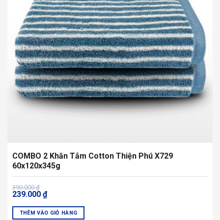
tùy
chọn
có
thể
được
chọn
trên
trang
sản
phẩm
COMBO 2 Khăn Tắm Cotton Thiện Phú X729
60x120x345g
Giá
Giá
390.000
₫
239.000
₫
gốc
hiện
là:
tại
390.000 ₫.
là:
THÊM VÀO GIỎ HÀNG
239.000 ₫.