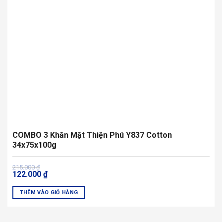
có
thể
được
chọn
trên
trang
sản
phẩm
COMBO 3 Khăn Mặt Thiện Phú Y837 Cotton
34x75x100g
Giá
Giá
215.000
₫
122.000
₫
gốc
hiện
là:
tại
215.000 ₫.
là:
THÊM VÀO GIỎ HÀNG
122.000 ₫.
Sản
phẩm