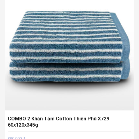
COMBO 2 Khăn Tắm Cotton Thiện Phú X729
60x120x345g
Giá
Giá
390.000
₫