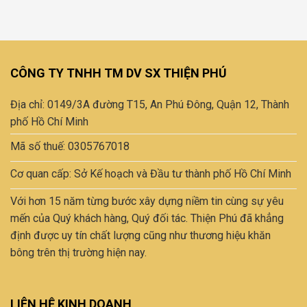
này
có
nhiều
biến
thể.
CÔNG TY TNHH TM DV SX THIỆN PHÚ
Các
tùy
Địa chỉ: 0149/3A đường T15, An Phú Đông, Quận 12, Thành
chọn
có
phố Hồ Chí Minh
thể
Mã số thuế: 0305767018
được
chọn
Cơ quan cấp: Sở Kế hoạch và Đầu tư thành phố Hồ Chí Minh
trên
trang
Với hơn 15 năm từng bước xây dựng niềm tin cùng sự yêu
sản
mến của Quý khách hàng, Quý đối tác. Thiện Phú đã khẳng
phẩm
định được uy tín chất lượng cũng như thương hiệu khăn
bông trên thị trường hiện nay.
LIÊN HỆ KINH DOANH