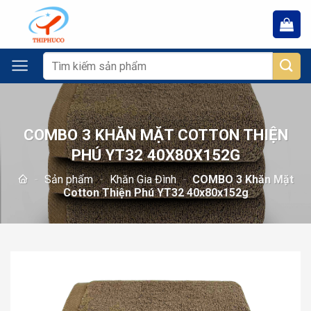
Chuyển
đến
nội
dung
Tìm
kiếm:
COMBO 3 KHĂN MẶT COTTON THIỆN
PHÚ YT32 40X80X152G
-
Sản phẩm
-
Khăn Gia Đình
-
COMBO 3 Khăn Mặt
Cotton Thiện Phú YT32 40x80x152g