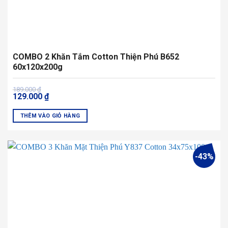
COMBO 2 Khăn Tắm Cotton Thiện Phú B652
60x120x200g
Giá
Giá
189.000
₫
129.000
₫
gốc
hiện
là:
tại
189.000 ₫.
là:
THÊM VÀO GIỎ HÀNG
129.000 ₫.
Sản
phẩm
này
-43%
có
nhiều
biến
thể.
Các
tùy
chọn