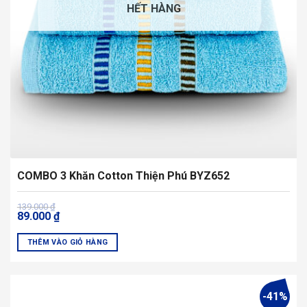
HẾT HÀNG
thể
được
chọn
trên
trang
sản
phẩm
COMBO 3 Khăn Cotton Thiện Phú BYZ652
Giá
Giá
139.000
₫
89.000
₫
gốc
hiện
là:
tại
139.000 ₫.
là:
THÊM VÀO GIỎ HÀNG
89.000 ₫.
Sản
phẩm
này
-41%
có