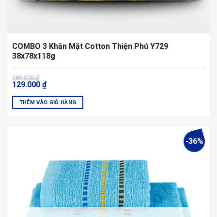
COMBO 3 Khăn Mặt Cotton Thiện Phú Y729
38x78x118g
Giá
Giá
189.000
₫
129.000
₫
gốc
hiện
là:
tại
189.000 ₫.
là:
THÊM VÀO GIỎ HÀNG
129.000 ₫.
Sản
phẩm
này
-36%
có
nhiều
biến
thể.
Các
tùy
chọn
có