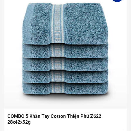
nhiều
biến
thể.
Các
tùy
chọn
có
thể
được
chọn
trên
trang
sản
phẩm
COMBO 5 Khăn Tay Cotton Thiện Phú Z622
28x42x52g