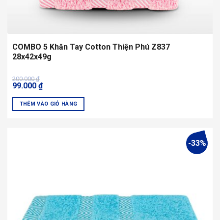
COMBO 5 Khăn Tay Cotton Thiện Phú Z837
28x42x49g
Giá
Giá
200.000
₫
99.000
₫
gốc
hiện
là:
tại
200.000 ₫.
là:
THÊM VÀO GIỎ HÀNG
99.000 ₫.
Sản
phẩm
này
-33%
có
nhiều
biến
thể.
Các
tùy
chọn
có