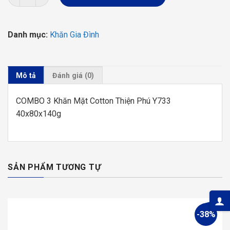
283.000 ₫.
là:
184.000 ₫.
Danh mục:
Khăn Gia Đình
Mô tả
Đánh giá (0)
COMBO 3 Khăn Mặt Cotton Thiện Phú Y733
40x80x140g
SẢN PHẨM TƯƠNG TỰ
-38%