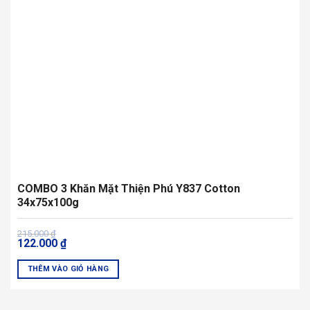
COMBO 3 Khăn Mặt Thiện Phú Y837 Cotton
34x75x100g
Giá
Giá
215.000
₫
122.000
₫
gốc
hiện
là:
tại
215.000 ₫.
là:
THÊM VÀO GIỎ HÀNG
122.000 ₫.
Sản
phẩm