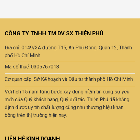
này
có
nhiều
biến
thể.
CÔNG TY TNHH TM DV SX THIỆN PHÚ
Các
tùy
Địa chỉ: 0149/3A đường T15, An Phú Đông, Quận 12, Thành
chọn
có
phố Hồ Chí Minh
thể
Mã số thuế: 0305767018
được
chọn
Cơ quan cấp: Sở Kế hoạch và Đầu tư thành phố Hồ Chí Minh
trên
trang
Với hơn 15 năm từng bước xây dựng niềm tin cùng sự yêu
sản
mến của Quý khách hàng, Quý đối tác. Thiện Phú đã khẳng
phẩm
định được uy tín chất lượng cũng như thương hiệu khăn
bông trên thị trường hiện nay.
LIÊN HỆ KINH DOANH