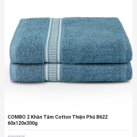
COMBO 2 Khăn Tắm Cotton Thiện Phú B622
60x120x300g
Giá
Giá
319.000
₫