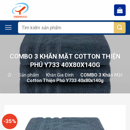
Chuyển
đến
nội
dung
Tìm
kiếm:
COMBO 3 KHĂN MẶT COTTON THIỆN
PHÚ Y733 40X80X140G
-
Sản phẩm
-
Khăn Gia Đình
-
COMBO 3 Khăn Mặt
Cotton Thiện Phú Y733 40x80x140g
-35%