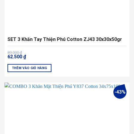
phẩm
SET 3 Khăn Tay Thiện Phú Cotton ZJ43 30x30x50gr
Giá
Giá
89.000
₫
62.500
₫
gốc
hiện
là:
tại
89.000 ₫.
là:
THÊM VÀO GIỎ HÀNG
62.500 ₫.
-43%