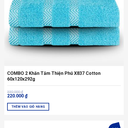
thể
được
chọn
trên
trang
sản
phẩm
COMBO 2 Khăn Tắm Thiện Phú X837 Cotton
60x120x292g
Giá
Giá
330.000
₫
220.000
₫
gốc
hiện
là:
tại
330.000 ₫.
là:
THÊM VÀO GIỎ HÀNG
220.000 ₫.