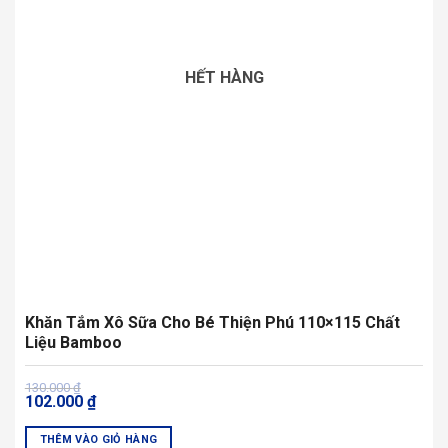
HẾT HÀNG
Khăn Tắm Xô Sữa Cho Bé Thiện Phú 110×115 Chất
Liệu Bamboo
Giá
Giá
130.000
₫
102.000
₫
gốc
hiện
là:
tại
130.000 ₫.
là:
THÊM VÀO GIỎ HÀNG