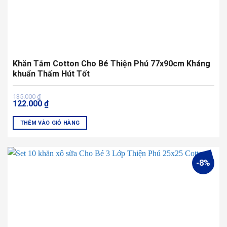
Khăn Tắm Cotton Cho Bé Thiện Phú 77x90cm Kháng
khuẩn Thấm Hút Tốt
Giá
Giá
135.000
₫
122.000
₫
gốc
hiện
là:
tại
135.000 ₫.
là:
THÊM VÀO GIỎ HÀNG
122.000 ₫.
-8%