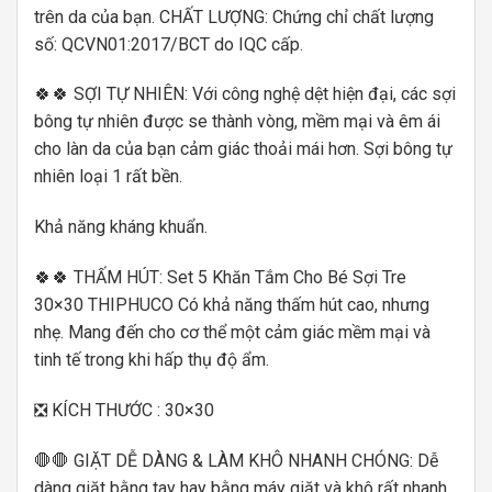
trên da của bạn. CHẤT LƯỢNG: Chứng chỉ chất lượng
số: QCVN01:2017/BCT do IQC cấp.
🍀🍀 SỢI TỰ NHIÊN: Với công nghệ dệt hiện đại, các sợi
bông tự nhiên được se thành vòng, mềm mại và êm ái
cho làn da của bạn cảm giác thoải mái hơn. Sợi bông tự
nhiên loại 1 rất bền.
Khả năng kháng khuẩn.
🍀🍀 THẤM HÚT: Set 5 Khăn Tắm Cho Bé Sợi Tre
30×30 THIPHUCO Có khả năng thấm hút cao, nhưng
nhẹ. Mang đến cho cơ thể một cảm giác mềm mại và
tinh tế trong khi hấp thụ độ ẩm.
❎ KÍCH THƯỚC : 30×30
🛑🛑 GIẶT DỄ DÀNG & LÀM KHÔ NHANH CHÓNG: Dễ
dàng giặt bằng tay hay bằng máy giặt và khô rất nhanh.