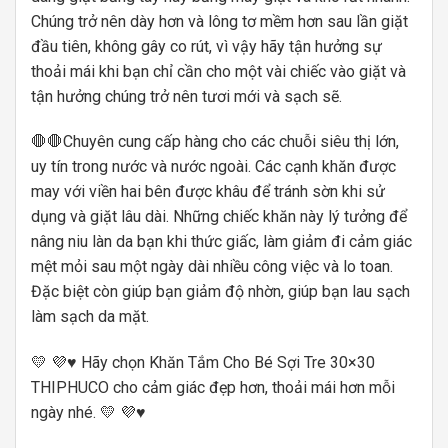
Chúng trở nên dày hơn và lông tơ mềm hơn sau lần giặt
đầu tiên, không gây co rút, vì vậy hãy tận hưởng sự
thoải mái khi bạn chỉ cần cho một vài chiếc vào giặt và
tận hưởng chúng trở nên tươi mới và sạch sẽ.
🛑🛑Chuyên cung cấp hàng cho các chuỗi siêu thị lớn,
uy tín trong nước và nước ngoài. Các cạnh khăn được
may với viền hai bên được khâu để tránh sờn khi sử
dụng và giặt lâu dài. Những chiếc khăn này lý tưởng để
nâng niu làn da bạn khi thức giấc, làm giảm đi cảm giác
mệt mỏi sau một ngày dài nhiều công việc và lo toan.
Đặc biệt còn giúp bạn giảm độ nhờn, giúp bạn lau sạch
làm sạch da mặt.
💛 💜♥ Hãy chọn Khăn Tắm Cho Bé Sợi Tre 30×30
THIPHUCO cho cảm giác đẹp hơn, thoải mái hơn mỗi
ngày nhé. 💛 💜♥