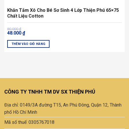
Khăn Tắm Xô Cho Bé Sơ Sinh 4 Lớp Thiện Phú 65×75
Chất Liệu Cotton
Giá
Giá
80.000
₫
48.000
₫
gốc
hiện
là:
tại
80.000 ₫.
là:
THÊM VÀO GIỎ HÀNG
48.000 ₫.
CÔNG TY TNHH TM DV SX THIỆN PHÚ
Địa chỉ: 0149/3A đường T15, An Phú Đông, Quận 12, Thành
phố Hồ Chí Minh
Mã số thuế: 0305767018