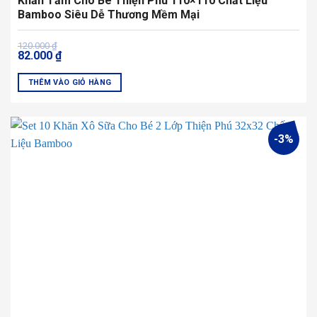
Khăn Tắm Cho Bé Thiện Phú 110×110 Chất Liệu
Bamboo Siêu Dễ Thương Mềm Mại
Giá
Giá
120.000
₫
82.000
₫
gốc
hiện
là:
tại
120.000 ₫.
là:
THÊM VÀO GIỎ HÀNG
82.000 ₫.
-3%