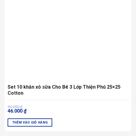
Set 10 khăn xô sữa Cho Bé 3 Lớp Thiện Phú 25×25
Cotton
Giá
Giá
50.000
₫
46.000
₫
gốc
hiện
là:
tại
50.000 ₫.
là:
THÊM VÀO GIỎ HÀNG
46.000 ₫.