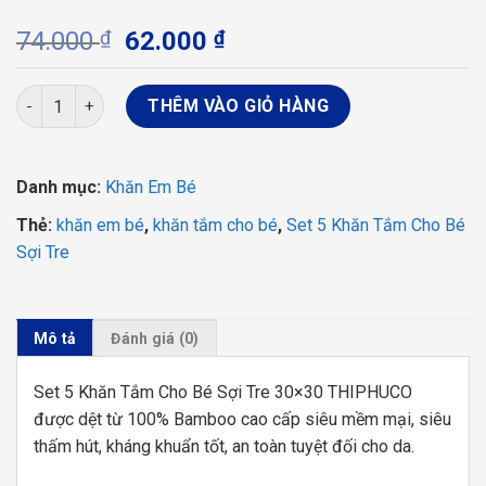
Giá
Giá
74.000
₫
62.000
₫
gốc
hiện
là:
tại
Set 5 Khăn Tắm Cho Bé Sợi Tre 30x30 Thiện Phú Thấm Hút Tốt
THÊM VÀO GIỎ HÀNG
74.000 ₫.
là:
62.000 ₫.
Danh mục:
Khăn Em Bé
Thẻ:
khăn em bé
,
khăn tắm cho bé
,
Set 5 Khăn Tắm Cho Bé
Sợi Tre
Mô tả
Đánh giá (0)
Set 5 Khăn Tắm Cho Bé Sợi Tre 30×30 THIPHUCO
được dệt từ 100% Bamboo cao cấp siêu mềm mại, siêu
thấm hút, kháng khuẩn tốt, an toàn tuyệt đối cho da.