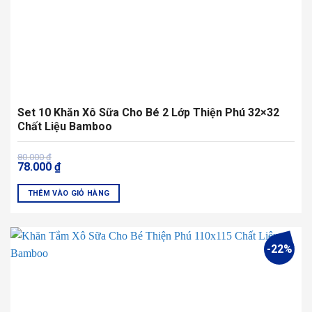
Set 10 Khăn Xô Sữa Cho Bé 2 Lớp Thiện Phú 32×32
Chất Liệu Bamboo
Giá
Giá
80.000
₫
78.000
₫
gốc
hiện
là:
tại
80.000 ₫.
là:
THÊM VÀO GIỎ HÀNG
78.000 ₫.
-22%