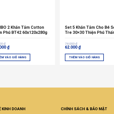
BO 2 Khăn Tắm Cotton
Set 5 Khăn Tắm Cho Bé S
ện Phú BT42 60x120x280g
Tre 30×30 Thiện Phú Th
Hút Tốt
Giá
Giá
000
₫
74.000
₫
.000
₫
62.000
₫
gốc
hiện
là:
tại
000 ₫.
74.000 ₫.
là:
ÊM VÀO GIỎ HÀNG
THÊM VÀO GIỎ HÀNG
000 ₫.
62.000 ₫.
Ệ KINH DOANH
CHÍNH SÁCH & BẢO MẬT