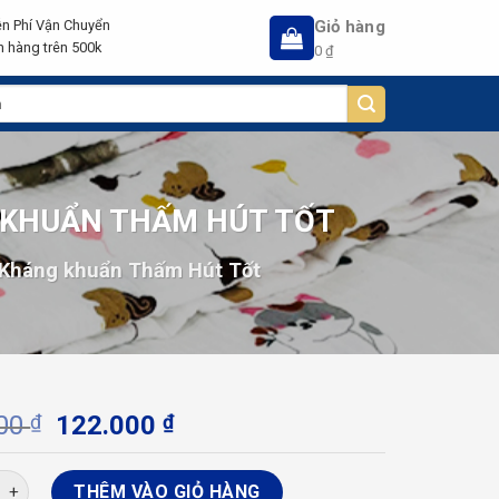
Giỏ hàng
n Phí Vận Chuyển
 hàng trên 500k
0
₫
 KHUẨN THẤM HÚT TỐT
Kháng khuẩn Thấm Hút Tốt
Giá
Giá
000
₫
122.000
₫
gốc
hiện
là:
tại
 Cotton Cho Bé Thiện Phú 77x90cm Kháng khuẩn Thấm Hút Tốt 
THÊM VÀO GIỎ HÀNG