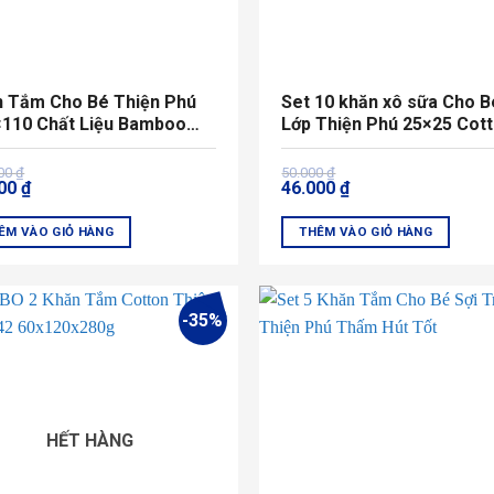
n Tắm Cho Bé Thiện Phú
Set 10 khăn xô sữa Cho B
×110 Chất Liệu Bamboo
Lớp Thiện Phú 25×25 Cot
u Dễ Thương Mềm Mại
Giá
Giá
000
₫
50.000
₫
000
₫
46.000
₫
gốc
hiện
là:
tại
000 ₫.
50.000 ₫.
là:
ÊM VÀO GIỎ HÀNG
THÊM VÀO GIỎ HÀNG
00 ₫.
46.000 ₫.
-35%
HẾT HÀNG