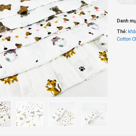
Danh m
Thẻ:
khă
Cotton C