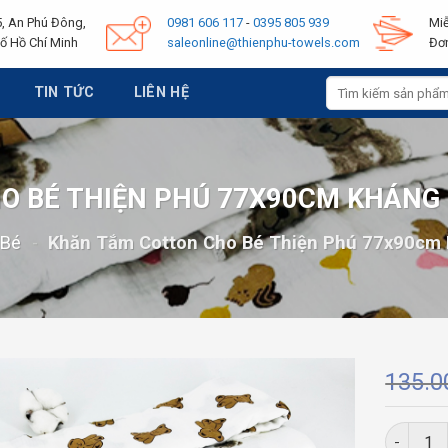
, An Phú Đông,
0981 606 117
-
0395 805 939
Miễ
ố Hồ Chí Minh
saleonline@thienphu-towels.com
Đơn
Tìm
TIN TỨC
LIÊN HỆ
kiếm:
O BÉ THIỆN PHÚ 77X90CM KHÁNG
 Bé
-
Khăn Tắm Cotton Cho Bé Thiện Phú 77x90cm 
135.
Khăn Tắm