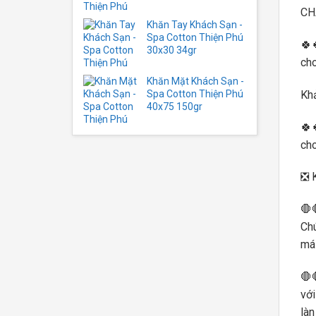
CH
Khăn Tay Khách Sạn -
Spa Cotton Thiện Phú
🍀
30x30 34gr
cho
Khăn Mặt Khách Sạn -
Kh
Spa Cotton Thiện Phú
40x75 150gr
🍀
cho
❎ 
🛑
Chú
mái
🛑
với
làn