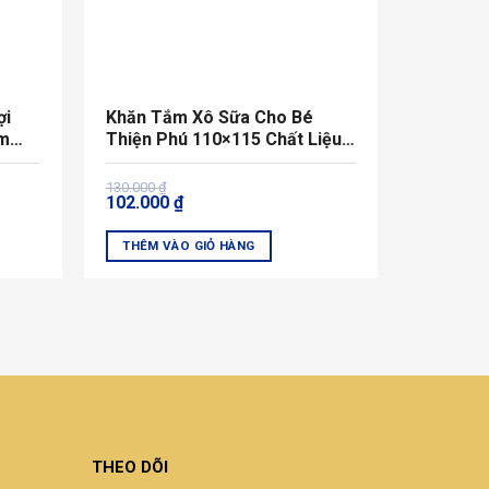
ợi
Khăn Tắm Xô Sữa Cho Bé
ấm
Thiện Phú 110×115 Chất Liệu
Bamboo
Giá
Giá
130.000
₫
102.000
₫
gốc
hiện
là:
tại
130.000 ₫.
là:
THÊM VÀO GIỎ HÀNG
102.000 ₫.
THEO DÕI