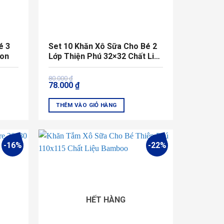
é 3
Set 10 Khăn Xô Sữa Cho Bé 2
ton
Lớp Thiện Phú 32×32 Chất Liệu
Bamboo
Giá
Giá
80.000
₫
78.000
₫
gốc
hiện
là:
tại
80.000 ₫.
là:
THÊM VÀO GIỎ HÀNG
78.000 ₫.
-16%
-22%
HẾT HÀNG