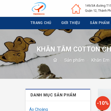
Chuyển
149/3A đường T15
đến
Quận 12, Thành Ph
nội
dung
TRANG CHỦ
GIỚI THIỆU
SẢN PHẨM
KHĂN TẮM COTTON CH
-
Sản phẩm
-
Khăn Em
DANH MỤC SẢN PHẨM
-10%
Áo Choàng