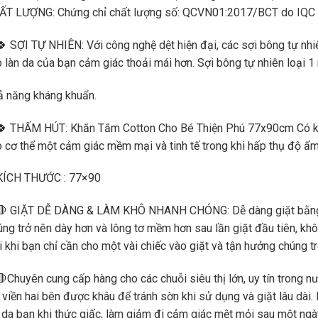
ẤT LƯỢNG: Chứng chỉ chất lượng số: QCVN01:2017/BCT do IQC 
 SỢI TỰ NHIÊN: Với công nghệ dệt hiện đại, các sợi bông tự nh
 làn da của bạn cảm giác thoải mái hơn. Sợi bông tự nhiên loại 1 
ả năng kháng khuẩn.
🍀 THẤM HÚT: Khăn Tắm Cotton Cho Bé Thiện Phú 77x90cm Có kh
 cơ thể một cảm giác mềm mại và tinh tế trong khi hấp thụ độ ẩm
KÍCH THƯỚC : 77×90
🛑 GIẶT DỄ DÀNG & LÀM KHÔ NHANH CHÓNG: Dễ dàng giặt bằng ta
ng trở nên dày hơn và lông tơ mềm hơn sau lần giặt đầu tiên, khô
 khi bạn chỉ cần cho một vài chiếc vào giặt và tận hưởng chúng t
Chuyên cung cấp hàng cho các chuỗi siêu thị lớn, uy tín trong
 viền hai bên được khâu để tránh sờn khi sử dụng và giặt lâu dài
 da bạn khi thức giấc, làm giảm đi cảm giác mệt mỏi sau một ngày