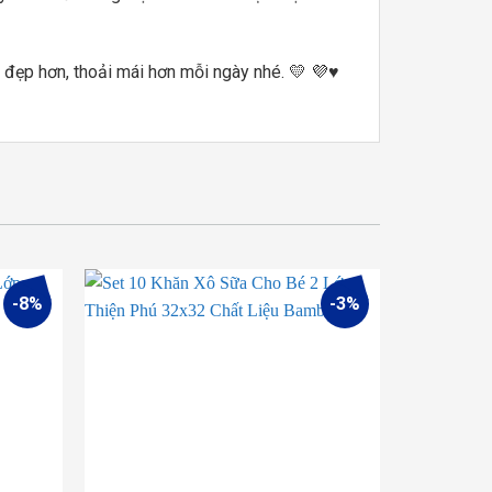
ẹp hơn, thoải mái hơn mỗi ngày nhé. 💛 💜♥
-8%
-3%