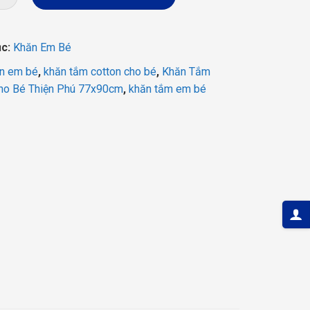
135.000 ₫.
là:
122.000 ₫.
ục:
Khăn Em Bé
n em bé
,
khăn tắm cotton cho bé
,
Khăn Tắm
ho Bé Thiện Phú 77x90cm
,
khăn tắm em bé