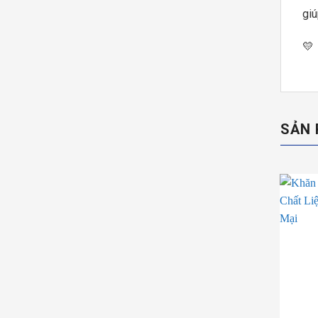
giú
💛 
SẢN 