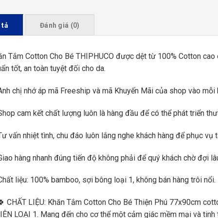
 tả
Đánh giá (0)
ăn Tắm Cotton Cho Bé THIPHUCO được dệt từ 100% Cotton cao c
ẩn tốt, an toàn tuyệt đối cho da.
nh chị nhớ áp mã Freeship và mã Khuyến Mãi của shop vào mỗi k
hop cam kết chất lượng luôn là hàng đầu để có thể phát triển thư
ư vấn nhiệt tình, chu đáo luôn lắng nghe khách hàng để phục vụ t
iao hàng nhanh đúng tiến độ không phải để quý khách chờ đợi lâ
hất liệu: 100% bamboo, sợi bông loại 1, không bán hàng trôi nổi.
🍀 CHẤT LIỆU: Khăn Tắm Cotton Cho Bé Thiện Phú 77x90cm cotto
ÊN LOẠI 1. Mang đến cho cơ thể một cảm giác mềm mại và tinh tế