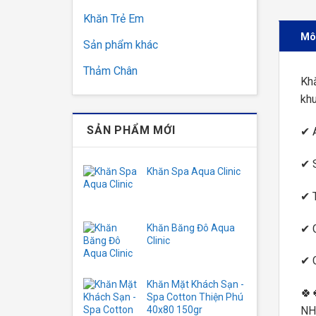
Khăn Trẻ Em
Mô
Sản phẩm khác
Thảm Chân
Kh
khu
SẢN PHẨM MỚI
✔ A
✔ S
Khăn Spa Aqua Clinic
✔ T
✔ G
Khăn Băng Đô Aqua
Clinic
✔ C
Khăn Mặt Khách Sạn -
🍀
Spa Cotton Thiện Phú
40x80 150gr
NHI