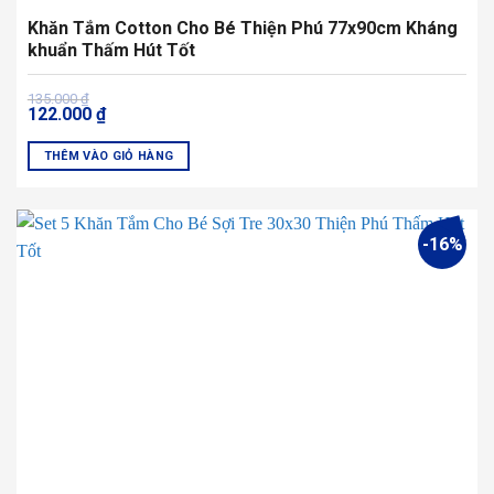
Khăn Tắm Cotton Cho Bé Thiện Phú 77x90cm Kháng
khuẩn Thấm Hút Tốt
Giá
Giá
135.000
₫
122.000
₫
gốc
hiện
là:
tại
135.000 ₫.
là:
THÊM VÀO GIỎ HÀNG
122.000 ₫.
-16%