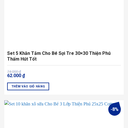
Set 5 Khăn Tắm Cho Bé Sợi Tre 30×30 Thiện Phú
Thấm Hút Tốt
Giá
Giá
74.000
₫
62.000
₫
gốc
hiện
là:
tại
74.000 ₫.
là:
THÊM VÀO GIỎ HÀNG
62.000 ₫.
-8%