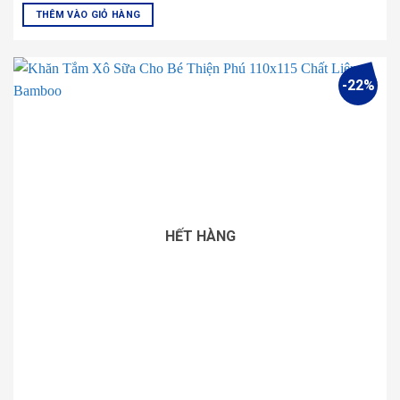
50.000 ₫.
là:
THÊM VÀO GIỎ HÀNG
46.000 ₫.
-22%
HẾT HÀNG