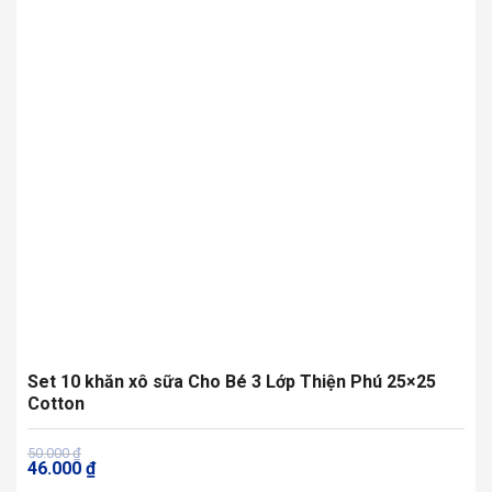
Set 10 khăn xô sữa Cho Bé 3 Lớp Thiện Phú 25×25
Cotton
Giá
Giá
50.000
₫
46.000
₫
gốc
hiện
là:
tại