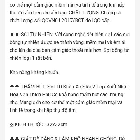
cơ thể một cảm giác mềm mại và tinh tế trong khi hấp
thụ độ ẩm trên da của bạn. CHẤT LƯỢNG: Chứng chỉ
chất lượng số: QCVN01:2017/BCT do IQC cấp.
🍀🍀 SỢI TỰ NHIÊN: Với công nghệ dệt hiện đại, các sợi
bông tự nhiên được se thành vòng, mềm mại và êm ái
cho làn da của bạn cảm giác thoải mái hơn. Sợi bông tự
nhiên loại 1 rất bền.
Khả năng kháng khuẩn.
🍀🍀 THẤM HÚT: Set 10 Khăn Xô Sữa 2 Lóp Xuất Nhật
Hoa Văn Thiện Phú Có khả năng thấm hút cao, nhưng
nhẹ. Mang đến cho cơ thể một cảm giác mềm mại và
tinh tế trong khi hấp thụ độ ẩm.
❎ KÍCH THƯỚC : 32x32cm
🛑🛑 GIẶT DỄ DÀNG & LÀM KHÔ NHANH CHÓNG: Dễ