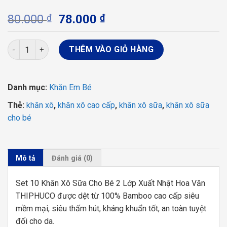
Giá
Giá
80.000
₫
78.000
₫
gốc
hiện
là:
tại
Set 10 Khăn Xô Sữa Cho Bé 2 Lớp Thiện Phú 32x32 Chất Liệu 
THÊM VÀO GIỎ HÀNG
80.000 ₫.
là:
78.000 ₫.
Danh mục:
Khăn Em Bé
Thẻ:
khăn xô
,
khăn xô cao cấp
,
khăn xô sữa
,
khăn xô sữa
cho bé
Mô tả
Đánh giá (0)
Set 10 Khăn Xô Sữa Cho Bé 2 Lớp Xuất Nhật Hoa Văn
THIPHUCO được dệt từ 100% Bamboo cao cấp siêu
mềm mại, siêu thấm hút, kháng khuẩn tốt, an toàn tuyệt
đối cho da.