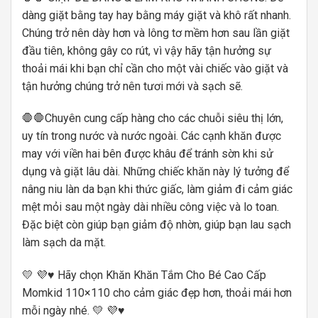
dàng giặt bằng tay hay bằng máy giặt và khô rất nhanh.
Chúng trở nên dày hơn và lông tơ mềm hơn sau lần giặt
đầu tiên, không gây co rút, vì vậy hãy tận hưởng sự
thoải mái khi bạn chỉ cần cho một vài chiếc vào giặt và
tận hưởng chúng trở nên tươi mới và sạch sẽ.
🛑🛑Chuyên cung cấp hàng cho các chuỗi siêu thị lớn,
uy tín trong nước và nước ngoài. Các cạnh khăn được
may với viền hai bên được khâu để tránh sờn khi sử
dụng và giặt lâu dài. Những chiếc khăn này lý tưởng để
nâng niu làn da bạn khi thức giấc, làm giảm đi cảm giác
mệt mỏi sau một ngày dài nhiều công việc và lo toan.
Đặc biệt còn giúp bạn giảm độ nhờn, giúp bạn lau sạch
làm sạch da mặt.
💛 💜♥ Hãy chọn Khăn Khăn Tắm Cho Bé Cao Cấp
Momkid 110×110 cho cảm giác đẹp hơn, thoải mái hơn
mỗi ngày nhé. 💛 💜♥