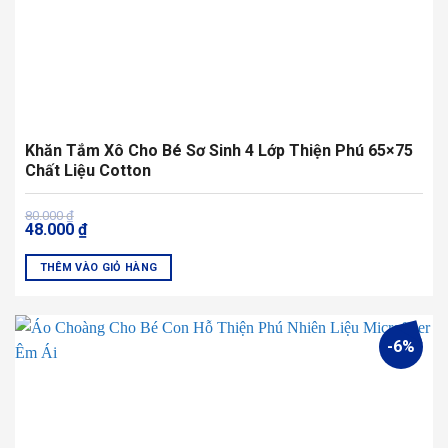
Khăn Tắm Xô Cho Bé Sơ Sinh 4 Lớp Thiện Phú 65×75
Chất Liệu Cotton
Giá
Giá
80.000
₫
48.000
₫
gốc
hiện
là:
tại
80.000 ₫.
là:
THÊM VÀO GIỎ HÀNG
48.000 ₫.
-6%