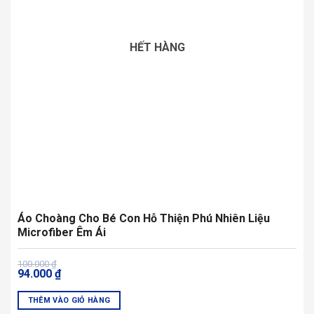
HẾT HÀNG
Áo Choàng Cho Bé Con Hỗ Thiện Phú Nhiên Liệu
Microfiber Êm Ái
Giá
Giá
100.000
₫
94.000
₫
gốc
hiện
là:
tại
100.000 ₫.
là:
THÊM VÀO GIỎ HÀNG
94.000 ₫.