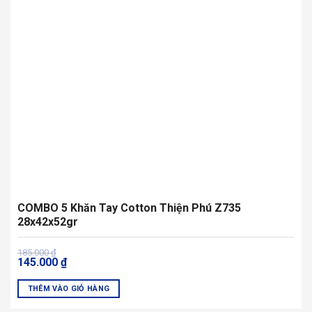
COMBO 5 Khăn Tay Cotton Thiện Phú Z735
28x42x52gr
Giá
Giá
185.000
₫
145.000
₫
gốc
hiện
là:
tại
185.000 ₫.
là:
THÊM VÀO GIỎ HÀNG
145.000 ₫.
Sản