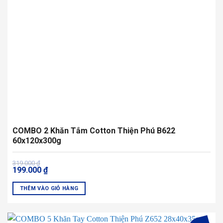
có
thể
được
chọn
trên
trang
sản
phẩm
COMBO 2 Khăn Tắm Cotton Thiện Phú B622
60x120x300g
Giá
Giá
319.000
₫
199.000
₫
gốc
hiện
là:
tại
319.000 ₫.
là:
THÊM VÀO GIỎ HÀNG
199.000 ₫.
Sản
phẩm
này