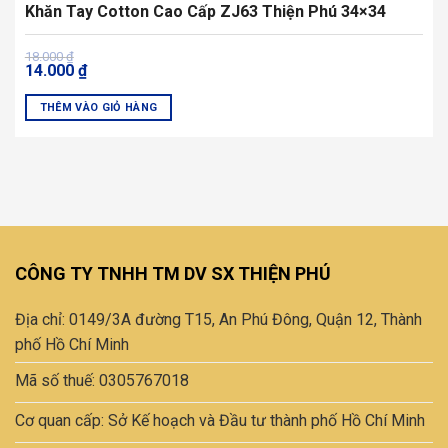
Khăn Tay Cotton Cao Cấp ZJ63 Thiện Phú 34×34
Giá
Giá
18.000
₫
14.000
₫
gốc
hiện
là:
tại
18.000 ₫.
là:
THÊM VÀO GIỎ HÀNG
14.000 ₫.
Sản
phẩm
này
có
nhiều
biến
thể.
CÔNG TY TNHH TM DV SX THIỆN PHÚ
Các
tùy
Địa chỉ: 0149/3A đường T15, An Phú Đông, Quận 12, Thành
chọn
có
phố Hồ Chí Minh
thể
Mã số thuế: 0305767018
được
chọn
Cơ quan cấp: Sở Kế hoạch và Đầu tư thành phố Hồ Chí Minh
trên
trang