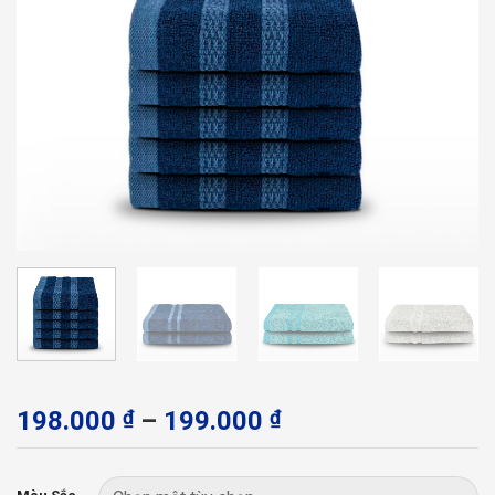
Khoảng
198.000
₫
–
199.000
₫
giá:
từ