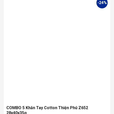
-24%
có
nhiều
biến
thể.
Các
tùy
chọn
có
thể
được
chọn
trên
trang
sản
phẩm
COMBO 5 Khăn Tay Cotton Thiện Phú Z652
28x40x35g