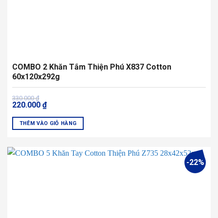
sản
phẩm
COMBO 2 Khăn Tắm Thiện Phú X837 Cotton
60x120x292g
Giá
Giá
330.000
₫
220.000
₫
gốc
hiện
là:
tại
330.000 ₫.
là:
THÊM VÀO GIỎ HÀNG
220.000 ₫.
-22%