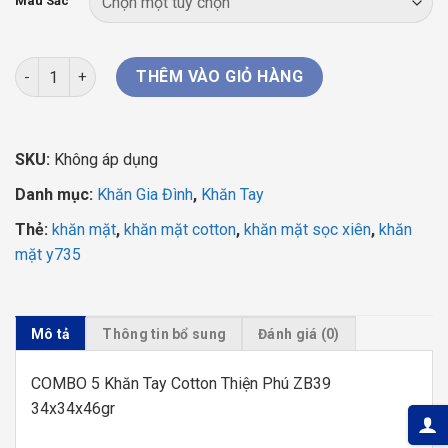
198.000 ₫
Màu Sắc
đến
199.000 ₫
COMBO 5 Khăn Tay Cotton Thiện Phú ZB39 34x34x46gr số lượ
THÊM VÀO GIỎ HÀNG
SKU:
Không áp dụng
Danh mục:
Khăn Gia Đình
,
Khăn Tay
Thẻ:
khăn mặt
,
khăn mặt cotton
,
khăn mặt sọc xiên
,
khăn
mặt y735
Mô tả
Thông tin bổ sung
Đánh giá (0)
COMBO 5 Khăn Tay Cotton Thiện Phú ZB39
34x34x46gr