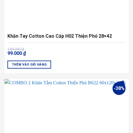
Khăn Tay Cotton Cao Cấp H02 Thiện Phú 28×42
Giá
Giá
144.000
₫
99.000
₫
gốc
hiện
là:
tại
144.000 ₫.
là:
THÊM VÀO GIỎ HÀNG
99.000 ₫.
Sản
phẩm
này
-38%
có
nhiều
biến
thể.
Các
tùy
chọn