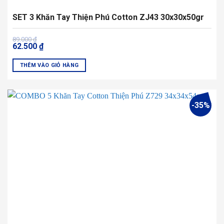
SET 3 Khăn Tay Thiện Phú Cotton ZJ43 30x30x50gr
Giá
Giá
89.000
₫
62.500
₫
gốc
hiện
là:
tại
89.000 ₫.
là:
THÊM VÀO GIỎ HÀNG
62.500 ₫.
-35%