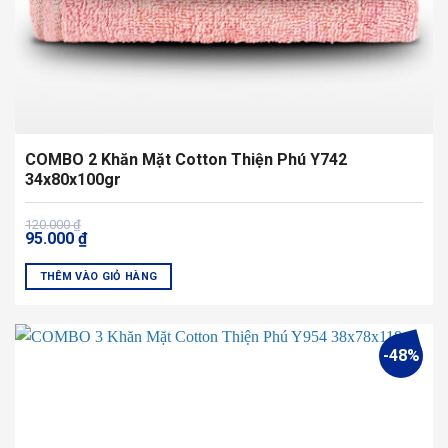
trang
sản
phẩm
COMBO 2 Khăn Mặt Cotton Thiện Phú Y742
34x80x100gr
Giá
Giá
120.000
₫
95.000
₫
gốc
hiện
là:
tại
120.000 ₫.
là:
THÊM VÀO GIỎ HÀNG
95.000 ₫.
Sản
phẩm
này
-48%
có
nhiều
biến
thể.
Các