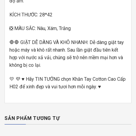
độ ẩm.
KÍCH THƯỚC: 28*42
❎ MÀU SẮC: Nâu, Xám, Trắng
🛑🛑 GIẶT DỄ DÀNG VÀ KHÔ NHANH: Dễ dàng giặt tay
hoặc máy và khô rất nhanh. Sau lần giặt đầu tiên kết
hợp với nước xả vải, chúng sẽ trở nên mềm mại hơn và
không bị co lại.
💛 💜 ♥ Hãy TIN TƯỞNG chọn Khăn Tay Cotton Cao Cấp
H02 để xinh đẹp và vui tươi hơn mỗi ngày. ♥
SẢN PHẨM TƯƠNG TỰ