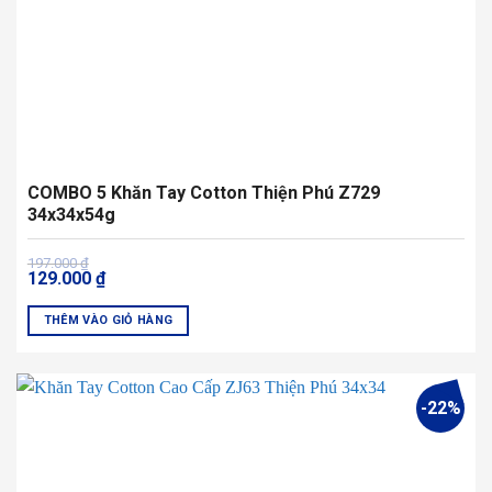
COMBO 5 Khăn Tay Cotton Thiện Phú Z729
34x34x54g
Giá
Giá
197.000
₫
129.000
₫
gốc
hiện
là:
tại
197.000 ₫.
là:
THÊM VÀO GIỎ HÀNG
129.000 ₫.
Sản
phẩm
này
-22%
có
nhiều
biến
thể.