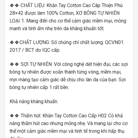
🍀🍀 CHẤT LIỆU: Khăn Tay Cotton Cao Câp Thiện Phú
28×42 được làm 100% Cotton, XƠ BÔNG TỰ NHIÊN
LOẠI 1. Mang đến cho cơ thể cảm giác mềm mại, mỏng
manh và tính ẩm nhẹ trên da kháng khuẩn tốt.
🍀🍀CHẤT LƯỢNG: Số chứng chỉ chất lượng: QCVN01:
2017 / BCT do IQC cấp.
🍀🍀 SỢI TỰ NHIÊN: Với công nghệ dệt hiện đại, các sợi
bông tự nhiên được xoắn thành từng vòng, mềm mại,
mịn màng tạo cảm giác dễ chịu cho làn da của bạn. Sợi
bông tự nhiên cấp 1 rất bền.
Khả năng kháng khuẩn.
🍀🍀 Thấm hút: Khăn Tay Cotton Cao Cấp H02 Có khả
năng thấm hút cao nhưng mỏng nhẹ. Và mang lại cho cơ
thể một cảm giác mềm mại và tinh tế trong khi hấp thụ