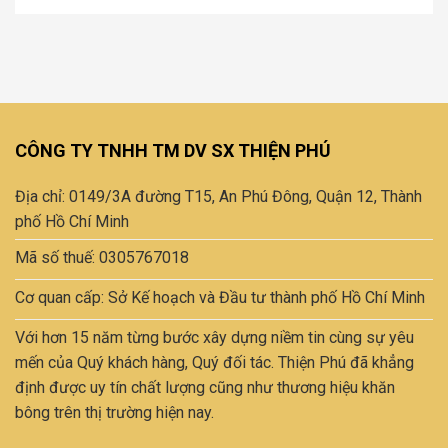
Sản
phẩm
này
có
nhiều
biến
thể.
CÔNG TY TNHH TM DV SX THIỆN PHÚ
Các
tùy
Địa chỉ: 0149/3A đường T15, An Phú Đông, Quận 12, Thành
chọn
có
phố Hồ Chí Minh
thể
Mã số thuế: 0305767018
được
chọn
Cơ quan cấp: Sở Kế hoạch và Đầu tư thành phố Hồ Chí Minh
trên
trang
Với hơn 15 năm từng bước xây dựng niềm tin cùng sự yêu
sản
mến của Quý khách hàng, Quý đối tác. Thiện Phú đã khẳng
phẩm
định được uy tín chất lượng cũng như thương hiệu khăn
bông trên thị trường hiện nay.