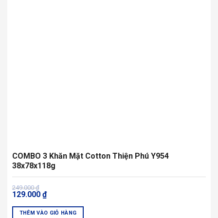
tùy
chọn
có
thể
được
chọn
trên
trang
sản
phẩm
COMBO 3 Khăn Mặt Cotton Thiện Phú Y954
38x78x118g
Giá
Giá
249.000
₫
129.000
₫
gốc
hiện
là:
tại
249.000 ₫.
là:
THÊM VÀO GIỎ HÀNG