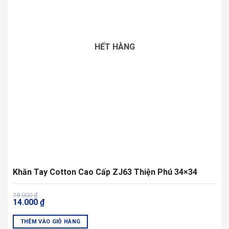
Các
tùy
chọn
có
HẾT HÀNG
thể
được
chọn
trên
trang
sản
phẩm
Khăn Tay Cotton Cao Cấp ZJ63 Thiện Phú 34×34
Giá
Giá
18.000
₫
14.000
₫
gốc
hiện
là:
tại
18.000 ₫.
là:
THÊM VÀO GIỎ HÀNG
14.000 ₫.