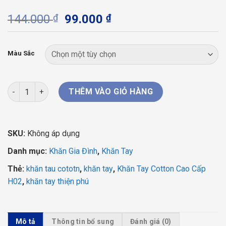
Giá
Giá
144.000
₫
99.000
₫
gốc
hiện
là:
tại
144.000 ₫.
là:
Màu Sắc
99.000 ₫.
Khăn Tay Cotton Cao Cấp H02 Thiện Phú 28x42 số lượng
THÊM VÀO GIỎ HÀNG
SKU:
Không áp dụng
Danh mục:
Khăn Gia Đình
,
Khăn Tay
Thẻ:
khăn tau cototn
,
khăn tay
,
Khăn Tay Cotton Cao Cấp
H02
,
khăn tay thiện phú
Mô tả
Thông tin bổ sung
Đánh giá (0)