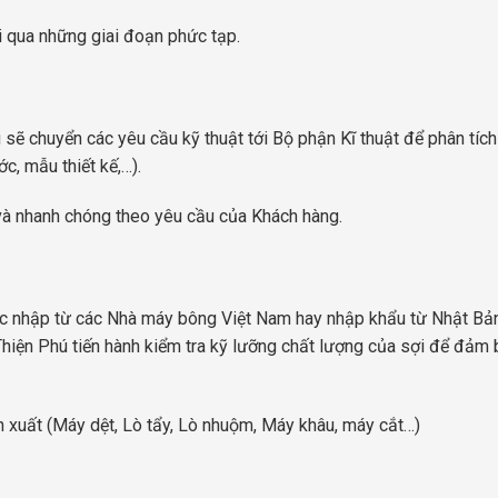
ải qua những giai đoạn phức tạp.
sẽ chuyển các yêu cầu kỹ thuật tới Bộ phận Kĩ thuật để phân tíc
c, mẫu thiết kế,…).
và nhanh chóng theo yêu cầu của Khách hàng.
ợc nhập từ các Nhà máy bông Việt Nam hay nhập khẩu từ Nhật Bản
 Thiện Phú tiến hành kiểm tra kỹ lưỡng chất lượng của sợi để đảm
ản xuất (Máy dệt, Lò tẩy, Lò nhuộm, Máy khâu, máy cắt…)