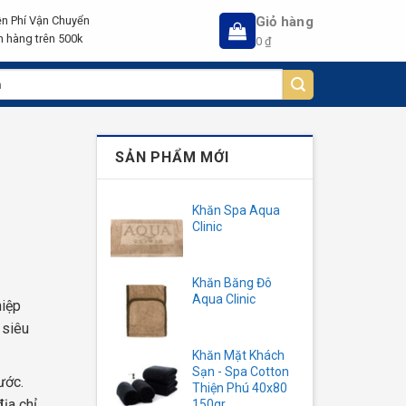
Giỏ hàng
n Phí Vận Chuyển
 hàng trên 500k
0
₫
SẢN PHẨM MỚI
Khăn Spa Aqua
Clinic
Khăn Băng Đô
Aqua Clinic
hiệp
 siêu
Khăn Mặt Khách
Sạn - Spa Cotton
ước.
Thiện Phú 40x80
ịa chỉ
150gr