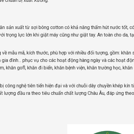
để chuẩn bị xuất Xưởng.
ăn sản xuất từ sợi bông cotton có khả năng thấm hút nước tốt, c
i trọng lực lớn khi giặt máy cũng như giặt tay. An toàn cho da, 
 về mẫu mã, kích thước, phù hợp với nhiều đối tượng, gồm: khăn 
ăn gia đình… phục vụ cho các hoạt động hàng ngày và các hoạt độ
m, khăn gofl, khăn đi biển, khăn bệnh viện, khăn trường học, khăn
ị công nghệ tiên tiến hiện đại và với chuỗi dây chuyền khép kín t
 lượng đầu ra theo tiêu chuẩn chất lượng Châu Âu, đáp ứng theo