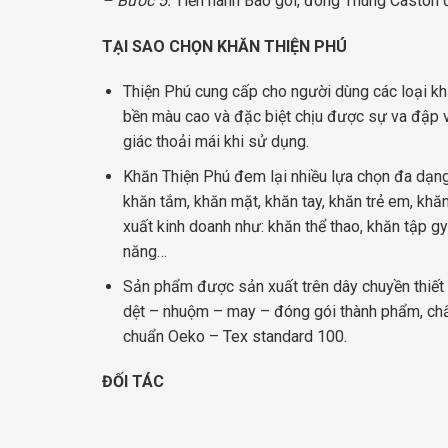
– Bước 5:
Tiến hành Bao gói, đóng Thùng Caston 
TẠI SAO CHỌN KHĂN THIỆN PHÚ
Thiện Phú cung cấp cho người dùng các loại kh
bền màu cao và đặc biệt chịu được sự va đập vớ
giác thoải mái khi sử dụng.
Khăn Thiện Phú đem lại nhiều lựa chọn đa dạng
khăn tắm, khăn mặt, khăn tay, khăn trẻ em, kh
xuất kinh doanh như: khăn thể thao, khăn tập gy
năng…
Sản phẩm được sản xuất trên dây chuyền thiết b
dệt – nhuộm – may – đóng gói thành phẩm, chất
chuẩn Oeko – Tex standard 100.
ĐỐI TÁC