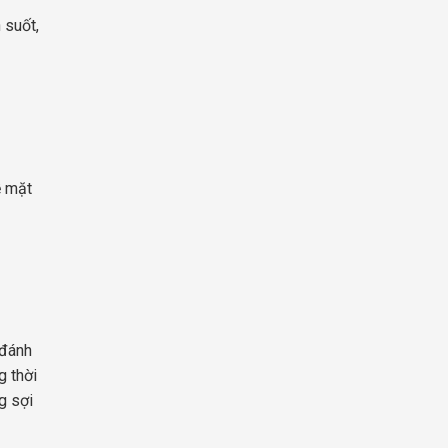
 suốt,
ề mặt
 đánh
g thời
g sợi