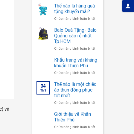
Thế nào là hàng quà
tặng khuyến mãi?
ở
Chức năng bình luận bị tắt
Thế
nào
Balo Quà Tặng- Balo
là
Quảng cáo rẻ nhất
hàng
Tp.HCM
quà
ở
Chức năng bình luận bị tắt
tặng
Balo
khuyến
Quà
Khẩu trang vải kháng
mãi?
Tặng-
khuẩn Thiện Phú
Balo
ở
Chức năng bình luận bị tắt
Quảng
Khẩu
cáo
trang
Thế nào là một chiếc
rẻ
04
vải
áo thun đồng phục
nhất
Th1
kháng
Tp.HCM
tốt nhất
khuẩn
ở
Chức năng bình luận bị tắt
Thiện
Thế
c) và
Phú
nào
Giới thiệu về Khăn
là
Thiện Phú
một
ở
Chức năng bình luận bị tắt
chiếc
Giới
áo