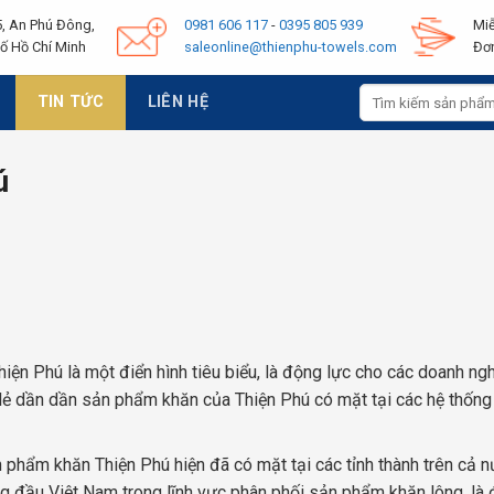
, An Phú Đông,
0981 606 117
-
0395 805 939
Miễ
ố Hồ Chí Minh
saleonline@thienphu-towels.com
Đơn
Tìm
TIN TỨC
LIÊN HỆ
kiếm:
ú
iện Phú là một điển hình tiêu biểu, là động lực cho các doanh ng
lẻ dần dần sản phẩm khăn của Thiện Phú có mặt tại các hệ thống
ản phẩm khăn Thiện Phú hiện đã có mặt tại các tỉnh thành trên cả n
g đầu Việt Nam trong lĩnh vực phân phối sản phẩm khăn lông, là đ