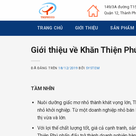
Chuyển
149/3A đường T15
đến
Quận 12, Thành Ph
nội
dung
TRANG CHỦ
GIỚI THIỆU
SẢN PHẨM
Giới thiệu về Khăn Thiện Ph
ĐÃ ĐĂNG TRÊN
18/12/2019
BỞI
SYSTEM
TẦM NHÌN
Nuôi dưỡng giấc mơ nhỏ thành khát vọng lớn, Th
nhỏ khởi nghiệp. Từ một doanh nghiệp nhỏ bán 
thị vừa và lớn.
Với lợi thế chất lượng tốt, giá cả cạnh tranh, s
Thiện Phú phấn đấu trở thành doanh nghiệp hàn