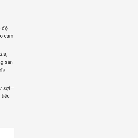
ó độ
tạo cảm
sữa,
ng sản
 đa
ừ sợi –
 tiêu