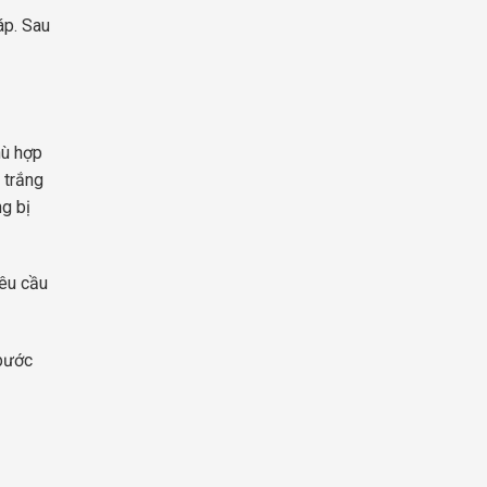
áp. Sau
hù hợp
 trắng
g bị
yêu cầu
 bước