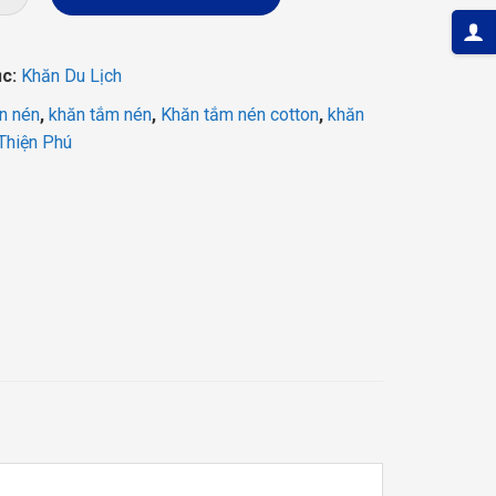
180.000 ₫.
là:
138.000 ₫.
ục:
Khăn Du Lịch
n nén
,
khăn tắm nén
,
Khăn tắm nén cotton
,
khăn
Thiện Phú