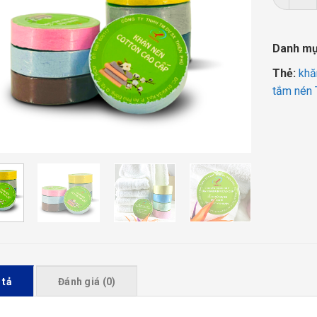
Danh m
Thẻ:
khă
tắm nén 
 tả
Đánh giá (0)