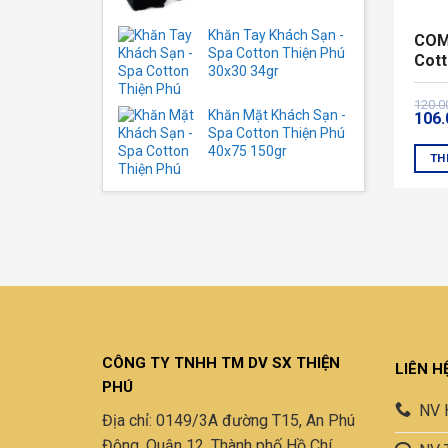
Khăn Tay Khách Sạn -
COM
Spa Cotton Thiện Phú
Cott
30x30 34gr
Tái 
Giá
Giá
120.
Khăn Mặt Khách Sạn -
106
gốc
hiện
Spa Cotton Thiện Phú
là:
tại
40x75 150gr
120.
là:
TH
106.
CÔNG TY TNHH TM DV SX THIỆN
LIÊN H
PHÚ
NV 
Địa chỉ: 0149/3A đường T15, An Phú
Đông, Quận 12, Thành phố Hồ Chí