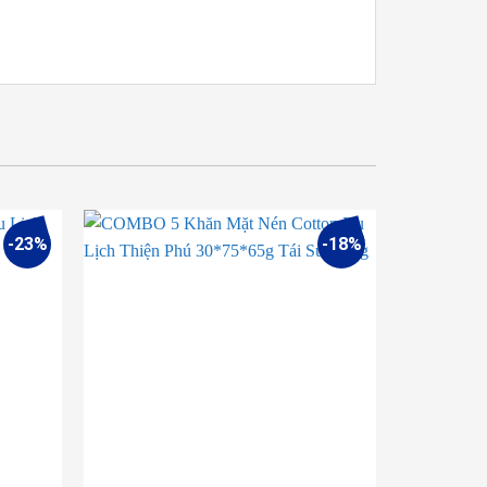
-23%
-18%