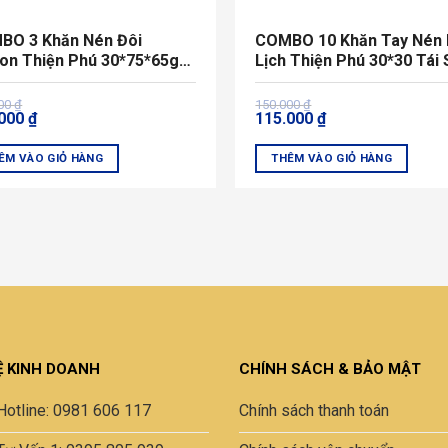
BO 3 Khăn Nén Đôi
COMBO 10 Khăn Tay Nén
on Thiện Phú 30*75*65g
Lịch Thiện Phú 30*30 Tái
Sử Dụng
Dụng
Giá
Giá
000
₫
150.000
₫
.000
₫
115.000
₫
gốc
hiện
là:
tại
000 ₫.
150.000 ₫.
là:
ÊM VÀO GIỎ HÀNG
THÊM VÀO GIỎ HÀNG
000 ₫.
115.000 ₫.
Ệ KINH DOANH
CHÍNH SÁCH & BẢO MẬT
Hotline: 0981 606 117
Chính sách thanh toán