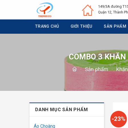
Chuyển
149/3A đường T15
đến
Quận 12, Thành Ph
nội
dung
TRANG CHỦ
GIỚI THIỆU
SẢN PHẨM
COMBO 3 KHĂN 
-
Sản phẩm
-
Khăn
DANH MỤC SẢN PHẨM
-23%
Áo Choàng