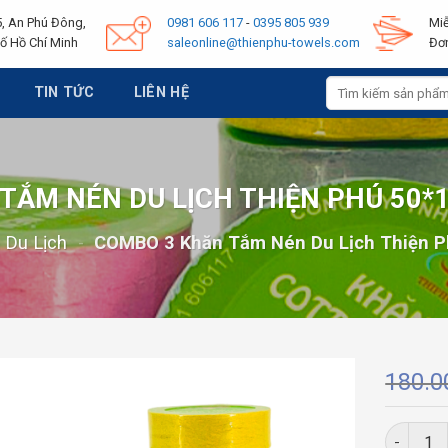
, An Phú Đông,
0981 606 117
-
0395 805 939
Miễ
ố Hồ Chí Minh
saleonline@thienphu-towels.com
Đơn
Tìm
TIN TỨC
LIÊN HỆ
kiếm:
TẮM NÉN DU LỊCH THIỆN PHÚ 50*1
 Du Lịch
-
COMBO 3 Khăn Tắm Nén Du Lịch Thiện P
180.
COMBO 3 