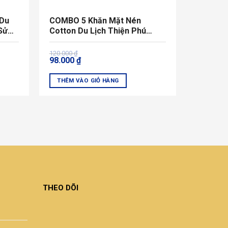
 Du
COMBO 5 Khăn Mặt Nén
 Sử
Cotton Du Lịch Thiện Phú
30*75*65g Tái Sử Dụng
Giá
Giá
120.000
₫
98.000
₫
gốc
hiện
là:
tại
120.000 ₫.
là:
THÊM VÀO GIỎ HÀNG
98.000 ₫.
THEO DÕI