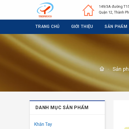
Chuyển
149/3A đường T15
đến
Quận 12, Thành Ph
nội
dung
TRANG CHỦ
GIỚI THIỆU
SẢN PHẨM
-
Sản p
DANH MỤC SẢN PHẨM
Khăn Tay