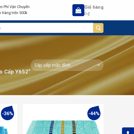
Giỏ hàng
n Phí Vận Chuyển
 hàng trên 500k
0
₫
o Cấp Y652”
-36%
-44%