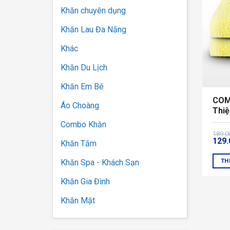
Khăn chuyên dụng
Khăn Lau Đa Năng
Khác
Khăn Du Lịch
Khăn Em Bé
COM
Áo Choàng
Thiệ
Combo Khăn
Giá
Giá
189.
129
gốc
hiện
Khăn Tắm
là:
tại
189.
là:
TH
Khăn Spa - Khách Sạn
129.
Sản
Khăn Gia Đình
phẩ
này
Khăn Mặt
có
nhiề