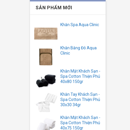
biến
SẢN PHẨM MỚI
thể.
Các
tùy
Khăn Spa Aqua Clinic
chọn
có
thể
Khăn Băng Đô Aqua
được
Clinic
chọn
trên
trang
Khăn Mặt Khách Sạn -
sản
Spa Cotton Thiện Phú
40x80 150gr
phẩ
Khăn Tay Khách Sạn -
Spa Cotton Thiện Phú
30x30 34gr
Khăn Mặt Khách Sạn -
Spa Cotton Thiện Phú
40x75 150gr