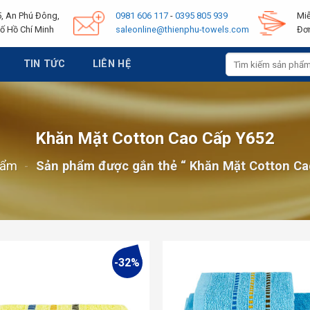
, An Phú Đông,
0981 606 117
-
0395 805 939
Miễ
ố Hồ Chí Minh
saleonline@thienphu-towels.com
Đơn
Tìm
TIN TỨC
LIÊN HỆ
kiếm:
Khăn Mặt Cotton Cao Cấp Y652
hẩm
-
Sản phẩm được gắn thẻ “ Khăn Mặt Cotton Ca
-32%