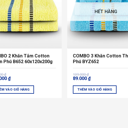
HẾT HÀNG
BO 2 Khăn Tắm Cotton
COMBO 3 Khăn Cotton Th
n Phú B652 60x120x200g
Phú BYZ652
Giá
Giá
000
₫
139.000
₫
.000
₫
89.000
₫
gốc
hiện
là:
tại
000 ₫.
139.000 ₫.
là:
ÊM VÀO GIỎ HÀNG
THÊM VÀO GIỎ HÀNG
000 ₫.
89.000 ₫.
Sản
m
phẩm
này
có
u
nhiều