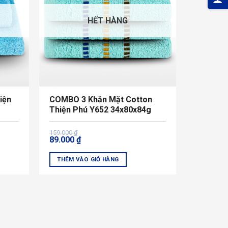
HẾT HÀNG
iện
COMBO 3 Khăn Mặt Cotton
Thiện Phú Y652 34x80x84g
Giá
Giá
159.000
₫
89.000
₫
gốc
hiện
là:
tại
159.000 ₫.
là:
THÊM VÀO GIỎ HÀNG
89.000 ₫.
Sản
phẩm
này
có
nhiều